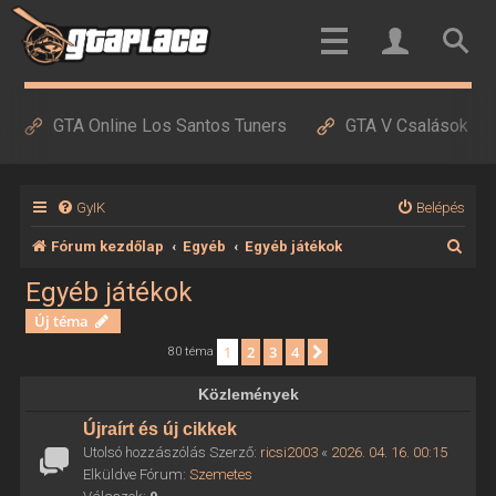
GTA Online Los Santos Tuners
GTA V Csalások
GyIK
Belépés
K
Fórum kezdőlap
Egyéb
Egyéb játékok
e
Egyéb játékok
r
Új téma
e
1
2
3
4
Következő
80 téma
s
Közlemények
é
Újraírt és új cikkek
s
Utolsó hozzászólás Szerző:
ricsi2003
«
2026. 04. 16. 00:15
Elküldve Fórum:
Szemetes