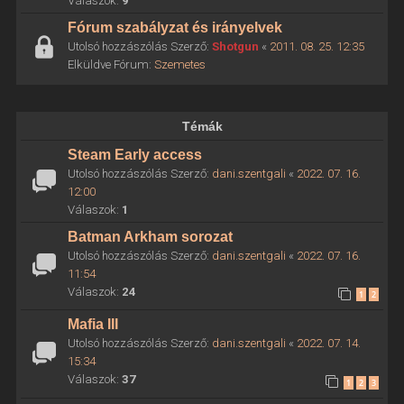
Válaszok:
9
Fórum szabályzat és irányelvek
Utolsó hozzászólás Szerző:
Shotgun
«
2011. 08. 25. 12:35
Elküldve Fórum:
Szemetes
Témák
Steam Early access
Utolsó hozzászólás Szerző:
dani.szentgali
«
2022. 07. 16.
12:00
Válaszok:
1
Batman Arkham sorozat
Utolsó hozzászólás Szerző:
dani.szentgali
«
2022. 07. 16.
11:54
Válaszok:
24
1
2
Mafia III
Utolsó hozzászólás Szerző:
dani.szentgali
«
2022. 07. 14.
15:34
Válaszok:
37
1
2
3