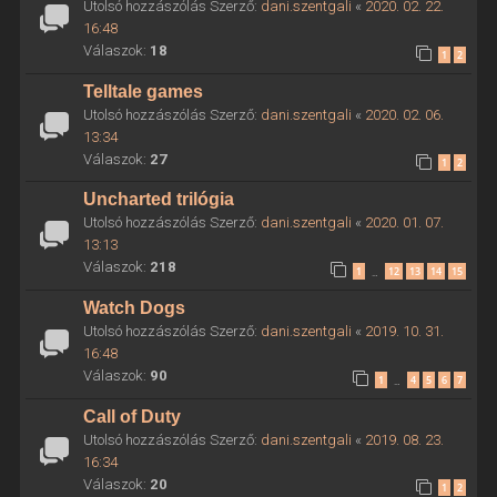
Utolsó hozzászólás Szerző:
dani.szentgali
«
2020. 02. 22.
16:48
Válaszok:
18
1
2
Telltale games
Utolsó hozzászólás Szerző:
dani.szentgali
«
2020. 02. 06.
13:34
Válaszok:
27
1
2
Uncharted trilógia
Utolsó hozzászólás Szerző:
dani.szentgali
«
2020. 01. 07.
13:13
Válaszok:
218
1
12
13
14
15
…
Watch Dogs
Utolsó hozzászólás Szerző:
dani.szentgali
«
2019. 10. 31.
16:48
Válaszok:
90
1
4
5
6
7
…
Call of Duty
Utolsó hozzászólás Szerző:
dani.szentgali
«
2019. 08. 23.
16:34
Válaszok:
20
1
2