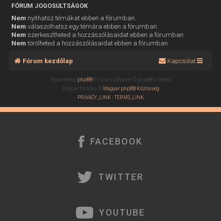
FÓRUM JOGOSULTSÁGOK
Nem
nyithatsz témákat ebben a fórumban.
Nem
válaszolhatsz egy témára ebben a fórumban.
Nem
szerkesztheted a hozzászólásaidat ebben a fórumban.
Nem
törölheted a hozzászólásaidat ebben a fórumban.
Fórum kezdőlap
Kapcsolat
Powered by
phpBB
® Forum Software © phpBB Limited
Magyar fordítás ©
Magyar phpBB Közösség
PRIVACY_LINK
|
TERMS_LINK
FACEBOOK
TWITTER
YOUTUBE