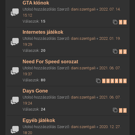
GTA klónok
Utolsó hozzászólás Szerző:
dani.szentgali
«
2022. 07. 14.
15:12
Válaszok:
15
1
2
Internetes játékok
Utolsó hozzászólás Szerző:
dani.szentgali
«
2022. 01. 19.
19:29
Válaszok:
20
1
2
Need For Speed sorozat
Utolsó hozzászólás Szerző:
dani.szentgali
«
2021. 06. 07.
19:37
Válaszok:
80
1
2
3
4
5
6
Days Gone
Utolsó hozzászólás Szerző:
dani.szentgali
«
2021. 06. 07.
19:24
Válaszok:
24
1
2
Egyéb játékok
Utolsó hozzászólás Szerző:
dani.szentgali
«
2020. 12. 27.
18:20