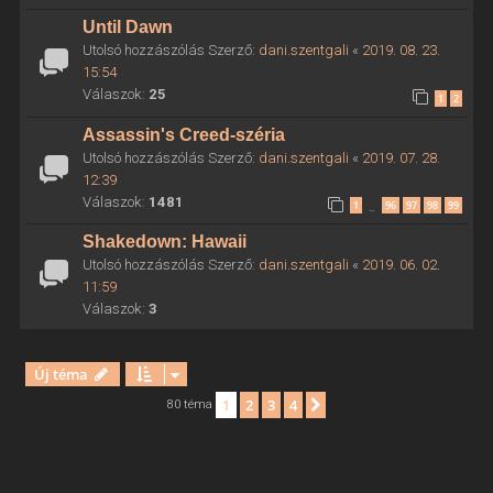
Until Dawn
Utolsó hozzászólás Szerző:
dani.szentgali
«
2019. 08. 23.
15:54
Válaszok:
25
1
2
Assassin's Creed-széria
Utolsó hozzászólás Szerző:
dani.szentgali
«
2019. 07. 28.
12:39
Válaszok:
1481
1
96
97
98
99
…
Shakedown: Hawaii
Utolsó hozzászólás Szerző:
dani.szentgali
«
2019. 06. 02.
11:59
Válaszok:
3
Új téma
1
2
3
4
Következő
80 téma