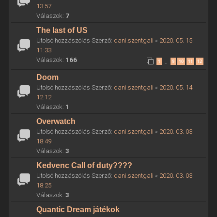
13:57
Válaszok:
7
The last of US
Utolsó hozzászólás Szerző:
dani.szentgali
«
2020. 05. 15.
11:33
Válaszok:
166
1
9
10
11
12
…
Doom
Utolsó hozzászólás Szerző:
dani.szentgali
«
2020. 05. 14.
12:12
Válaszok:
1
Overwatch
Utolsó hozzászólás Szerző:
dani.szentgali
«
2020. 03. 03.
18:49
Válaszok:
3
Kedvenc Call of duty????
Utolsó hozzászólás Szerző:
dani.szentgali
«
2020. 03. 03.
18:25
Válaszok:
3
Quantic Dream játékok