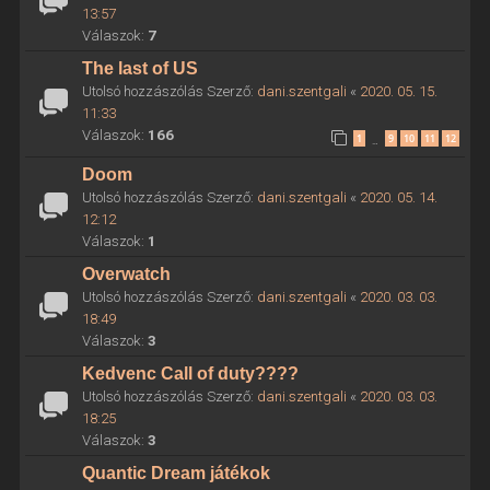
13:57
Válaszok:
7
The last of US
Utolsó hozzászólás Szerző:
dani.szentgali
«
2020. 05. 15.
11:33
Válaszok:
166
1
9
10
11
12
…
Doom
Utolsó hozzászólás Szerző:
dani.szentgali
«
2020. 05. 14.
12:12
Válaszok:
1
Overwatch
Utolsó hozzászólás Szerző:
dani.szentgali
«
2020. 03. 03.
18:49
Válaszok:
3
Kedvenc Call of duty????
Utolsó hozzászólás Szerző:
dani.szentgali
«
2020. 03. 03.
18:25
Válaszok:
3
Quantic Dream játékok