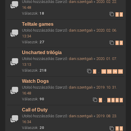
Utolsó hozzászólás Szerző:
dani.szentgali
«
2020. 02. 22.
16:48
Válaszok:
18
1
2
Telltale games
Utolsó hozzászólás Szerző:
dani.szentgali
«
2020. 02. 06.
13:34
Válaszok:
27
1
2
Uncharted trilógia
Utolsó hozzászólás Szerző:
dani.szentgali
«
2020. 01. 07.
13:13
Válaszok:
218
1
12
13
14
15
…
Watch Dogs
Utolsó hozzászólás Szerző:
dani.szentgali
«
2019. 10. 31.
16:48
Válaszok:
90
1
4
5
6
7
…
Call of Duty
Utolsó hozzászólás Szerző:
dani.szentgali
«
2019. 08. 23.
16:34
Válaszok:
20
1
2