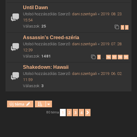
Until Dawn
Utolsó hozzászólás Szerző:
dani.szentgali
«
2019. 08. 23.
15:54
Válaszok:
25
1
2
Assassin's Creed-széria
Utolsó hozzászólás Szerző:
dani.szentgali
«
2019. 07. 28.
12:39
Válaszok:
1481
1
96
97
98
99
…
Shakedown: Hawaii
Utolsó hozzászólás Szerző:
dani.szentgali
«
2019. 06. 02.
11:59
Válaszok:
3
Új téma
1
2
3
4
Következő
80 téma