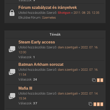
Válaszok:
9
Fórum szabályzat és irányelvek
Utolsó hozzászólás Szerző:
Shotgun
«
2011. 08. 25. 12:35
Elküldve Fórum:
Szemetes
Témák
Steam Early access
Utolsó hozzászólás Szerző:
dani.szentgali
«
2022. 07. 16.
12:00
Válaszok:
1
Batman Arkham sorozat
Utolsó hozzászólás Szerző:
dani.szentgali
«
2022. 07. 16.
11:54
Válaszok:
24
1
2
Mafia III
Utolsó hozzászólás Szerző:
dani.szentgali
«
2022. 07. 14.
15:34
Válaszok:
37
1
2
3