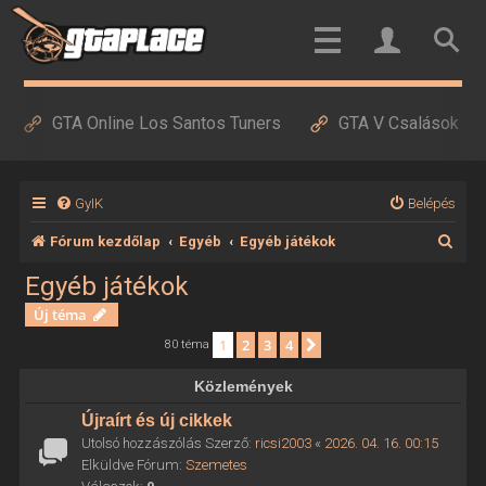
GTA Online Los Santos Tuners
GTA V Csalások
GyIK
Belépés
K
Fórum kezdőlap
Egyéb
Egyéb játékok
e
Egyéb játékok
r
Új téma
e
1
2
3
4
Következő
80 téma
s
Közlemények
é
Újraírt és új cikkek
s
Utolsó hozzászólás Szerző:
ricsi2003
«
2026. 04. 16. 00:15
Elküldve Fórum:
Szemetes