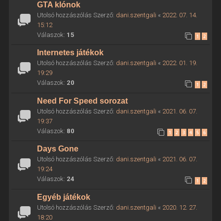
GTA klónok
Utolsó hozzászólás Szerző:
dani.szentgali
«
2022. 07. 14.
15:12
Válaszok:
15
1
2
Internetes játékok
Utolsó hozzászólás Szerző:
dani.szentgali
«
2022. 01. 19.
19:29
Válaszok:
20
1
2
Need For Speed sorozat
Utolsó hozzászólás Szerző:
dani.szentgali
«
2021. 06. 07.
19:37
Válaszok:
80
1
2
3
4
5
6
Days Gone
Utolsó hozzászólás Szerző:
dani.szentgali
«
2021. 06. 07.
19:24
Válaszok:
24
1
2
Egyéb játékok
Utolsó hozzászólás Szerző:
dani.szentgali
«
2020. 12. 27.
18:20