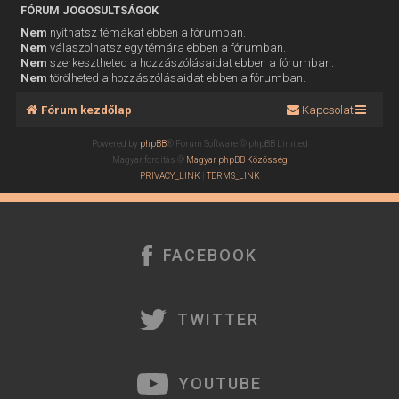
FÓRUM JOGOSULTSÁGOK
Nem
nyithatsz témákat ebben a fórumban.
Nem
válaszolhatsz egy témára ebben a fórumban.
Nem
szerkesztheted a hozzászólásaidat ebben a fórumban.
Nem
törölheted a hozzászólásaidat ebben a fórumban.
Fórum kezdőlap
Kapcsolat
Powered by
phpBB
® Forum Software © phpBB Limited
Magyar fordítás ©
Magyar phpBB Közösség
PRIVACY_LINK
|
TERMS_LINK
FACEBOOK
TWITTER
YOUTUBE