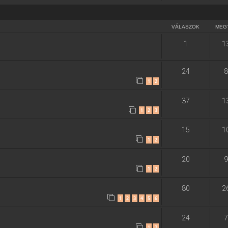
VÁLASZOK
MEG
1
1
24
8
1
2
37
1
1
2
3
15
1
1
2
20
9
1
2
80
2
1
2
3
4
5
6
24
7
1
2