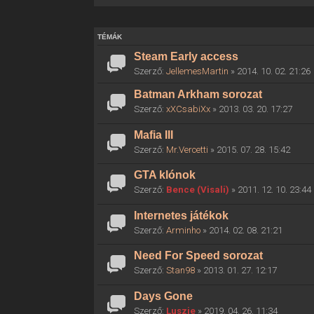
TÉMÁK
Steam Early access
Szerző:
JellemesMartin
» 2014. 10. 02. 21:26
Batman Arkham sorozat
Szerző:
xXCsabiXx
» 2013. 03. 20. 17:27
Mafia III
Szerző:
Mr.Vercetti
» 2015. 07. 28. 15:42
GTA klónok
Szerző:
Bence (Visali)
» 2011. 12. 10. 23:44
Internetes játékok
Szerző:
Arminho
» 2014. 02. 08. 21:21
Need For Speed sorozat
Szerző:
Stan98
» 2013. 01. 27. 12:17
Days Gone
Szerző:
Luszie
» 2019. 04. 26. 11:34