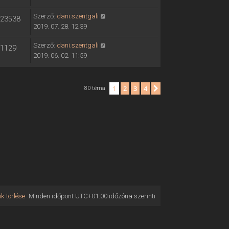
Szerző:
dani.szentgali
23538
2019. 07. 28. 12:39
Szerző:
dani.szentgali
1129
2019. 06. 02. 11:59
1
2
3
4
Következő
80 téma
k törlése
Minden időpont
UTC+01:00
időzóna szerinti