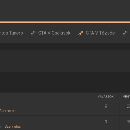
ntos Tuners
GTA V Csalások
GTA V Tőzsde
VÁLASZOK
MEG
9
6
Szemetes
0
3
um:
Szemetes