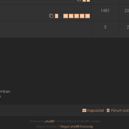
1481
20
1
95
96
97
98
99
…
3
2
rumban.
n.
Kapcsolat
Fórum süti
Powered by
phpBB
® Forum Software © phpBB Limited
Magyar fordítás ©
Magyar phpBB Közösség