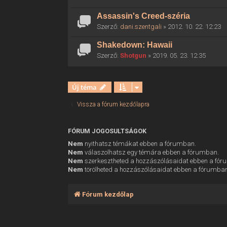
Assassin's Creed-széria
Szerző:
dani.szentgali
» 2012. 10. 22. 12:23
Shakedown: Hawaii
Szerző:
Shotgun
» 2019. 05. 23. 12:35
Új téma
Vissza a fórum kezdőlapra
FÓRUM JOGOSULTSÁGOK
Nem
nyithatsz témákat ebben a fórumban.
Nem
válaszolhatsz egy témára ebben a fórumban.
Nem
szerkesztheted a hozzászólásaidat ebben a fó
Nem
törölheted a hozzászólásaidat ebben a fórumba
Fórum kezdőlap