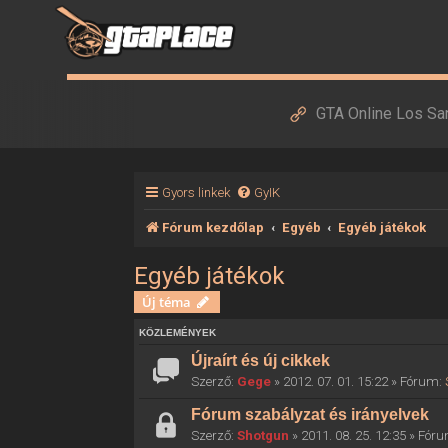
GTA Online Los Sa
Gyors linkek
GyIK
Fórum kezdőlap
Egyéb
Egyéb játékok
Egyéb játékok
Új téma
KÖZLEMÉNYEK
Újraírt és új cikkek
Szerző:
Gege
» 2012. 07. 01. 15:22 » Fórum:
Fórum szabályzat és irányelvek
Szerző:
Shotgun
» 2011. 08. 25. 12:35 » Fór