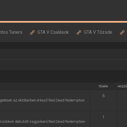
ntos Tuners
GTA V Csalások
GTA V Tőzsde
TÉMÁK
HOZZ
6
zélgetések az októberben érkező Red Dead Redemption
1
konzolokon debütált nagysikerű Red Dead Redemption-