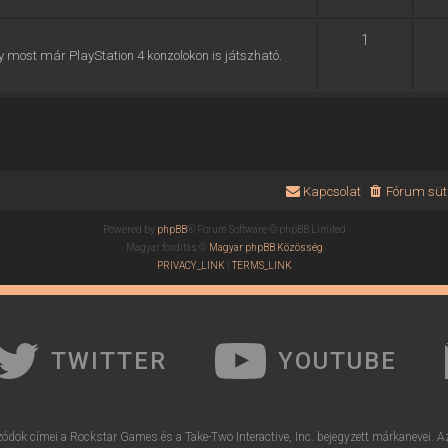
1
y most már PlayStation 4 konzolokon is játszható.
Kapcsolat
Fórum süti
Powered by
phpBB
® Forum Software © phpBB Limited
Magyar fordítás ©
Magyar phpBB Közösség
PRIVACY_LINK
|
TERMS_LINK
TWITTER
YOUTUBE
ódok címei a Rockstar Games és a Take-Two Interactive, Inc. bejegyzett márkanevei. A