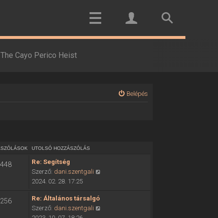
The Cayo Perico Heist
Belépés
ÁSZÓLÁSOK
UTOLSÓ HOZZÁSZÓLÁS
Re: Segítség
448
U
Szerző:
dani.szentgali
t
2024. 02. 28. 17:25
o
Re: Általános társalgó
l
256
U
Szerző:
dani.szentgali
s
t
2023. 10. 07. 18:26