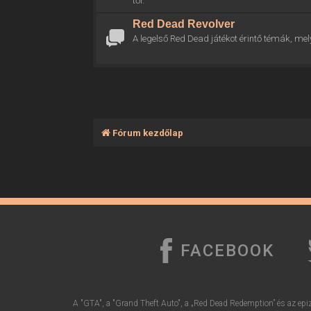
től.
Red Dead Revolver
A legelső Red Dead játékot érintő témák, mel
Fórum kezdőlap
FACEBOOK
A "GTA", a "Grand Theft Auto", a „Red Dead Redemption” és az epiz