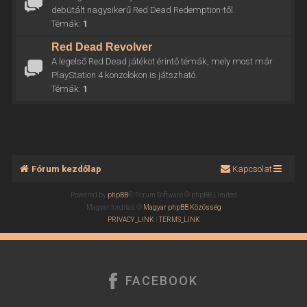
debütált nagysikerű Red Dead Redemption-től.
Témák:
1
Red Dead Revolver
A legelső Red Dead játékot érintő témák, mely most már
PlayStation 4 konzolokon is játszható.
Témák:
1
Fórum kezdőlap
Kapcsolat
Powered by
phpBB
® Forum Software © phpBB Limited
Magyar fordítás ©
Magyar phpBB Közösség
PRIVACY_LINK
|
TERMS_LINK
FACEBOOK