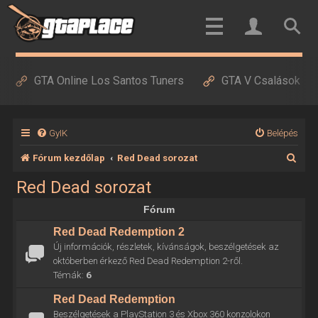
GTA Online Los Santos Tuners
GTA V Csalások
GyIK
Belépés
K
Fórum kezdőlap
Red Dead sorozat
e
Red Dead sorozat
r
Fórum
e
Red Dead Redemption 2
s
Új információk, részletek, kívánságok, beszélgetések az
é
októberben érkező Red Dead Redemption 2-ről.
Témák:
6
s
Red Dead Redemption
Beszélgetések a PlayStation 3 és Xbox 360 konzolokon