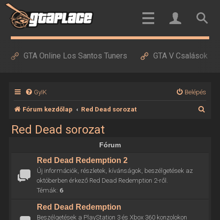
GTA Online Los Santos Tuners
GTA V Csalások
GyIK
Belépés
K
Fórum kezdőlap
Red Dead sorozat
e
Red Dead sorozat
r
Fórum
e
Red Dead Redemption 2
s
Új információk, részletek, kívánságok, beszélgetések az
é
októberben érkező Red Dead Redemption 2-ről.
Témák:
6
s
Red Dead Redemption
Beszélgetések a PlayStation 3 és Xbox 360 konzolokon