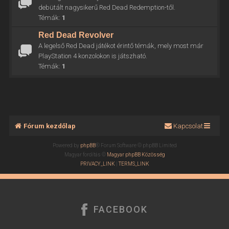
debütált nagysikerű Red Dead Redemption-től.
Témák:
1
Red Dead Revolver
A legelső Red Dead játékot érintő témák, mely most már
PlayStation 4 konzolokon is játszható.
Témák:
1
Fórum kezdőlap
Kapcsolat
Powered by
phpBB
® Forum Software © phpBB Limited
Magyar fordítás ©
Magyar phpBB Közösség
PRIVACY_LINK
|
TERMS_LINK
FACEBOOK