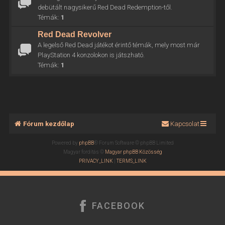
debütált nagysikerű Red Dead Redemption-től.
Témák:
1
Red Dead Revolver
A legelső Red Dead játékot érintő témák, mely most már
PlayStation 4 konzolokon is játszható.
Témák:
1
Fórum kezdőlap
Kapcsolat
Powered by
phpBB
® Forum Software © phpBB Limited
Magyar fordítás ©
Magyar phpBB Közösség
PRIVACY_LINK
|
TERMS_LINK
FACEBOOK