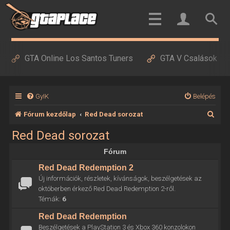
GTA Online Los Santos Tuners
GTA V Csalások
GyIK
Belépés
K
Fórum kezdőlap
Red Dead sorozat
e
Red Dead sorozat
r
Fórum
e
Red Dead Redemption 2
s
Új információk, részletek, kívánságok, beszélgetések az
é
októberben érkező Red Dead Redemption 2-ről.
Témák:
6
s
Red Dead Redemption
Beszélgetések a PlayStation 3 és Xbox 360 konzolokon