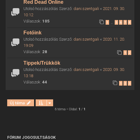
Red Dead Online
Utolsó hozzászólás Szerző:
dani.szentgali
«
2021. 09. 30.
10:12
Válaszok:
105
1
5
6
7
8
…
Fotóink
Utolsó hozzászólás Szerző:
dani.szentgali
«
2020. 11. 20.
19:09
Válaszok:
28
1
2
Tippek/Trükkök
Utolsó hozzászólás Szerző:
dani.szentgali
«
2020. 09. 30.
13:18
Válaszok:
44
1
2
3
Új téma
6 téma • Oldal:
1
/
1
FÓRUM JOGOSULTSÁGOK