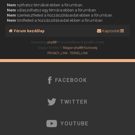
Nem
nyithatsz témákat ebben a fórumban.
Nem
válaszolhatsz egy témára ebben a fórumban.
Nem
szerkesztheted a hozzászólásaidat ebben a fórumban.
Nem
törölheted a hozzászólásaidat ebben a fórumban.
Fórum kezdőlap
Kapcsolat
Powered by
phpBB
® Forum Software © phpBB Limited
Magyar fordítás ©
Magyar phpBB Közösség
PRIVACY_LINK
|
TERMS_LINK
FACEBOOK
TWITTER
YOUTUBE