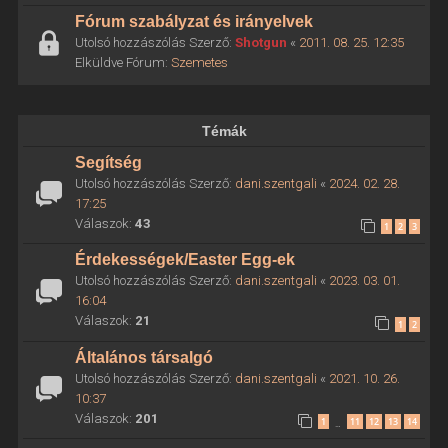
Fórum szabályzat és irányelvek
Utolsó hozzászólás Szerző:
Shotgun
«
2011. 08. 25. 12:35
Elküldve Fórum:
Szemetes
Témák
Segítség
Utolsó hozzászólás Szerző:
dani.szentgali
«
2024. 02. 28.
17:25
Válaszok:
43
1
2
3
Érdekességek/Easter Egg-ek
Utolsó hozzászólás Szerző:
dani.szentgali
«
2023. 03. 01.
16:04
Válaszok:
21
1
2
Általános társalgó
Utolsó hozzászólás Szerző:
dani.szentgali
«
2021. 10. 26.
10:37
Válaszok:
201
1
11
12
13
14
…