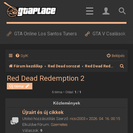
GTA Online Los Santos Tuners
GTA V Csalások
GyIK
Belépés
K
Fórum kezdőlap
Red Dead sorozat
Red Dead Redemption 2
e
Red Dead Redemption 2
r
Új téma
e
6 téma • Oldal:
1
/
1
s
Közlemények
é
Újraírt és új cikkek
s
Utolsó hozzászólás Szerző:
ricsi2003
«
2026. 04. 16. 00:15
Elküldve Fórum:
Szemetes
Válaszok:
9