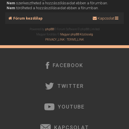
Nem
szerkesztheted a hozzászólásaidat ebben a fórumban.
Nem
törölheted a hozzászólásaidat ebben a fórumban.
Fórum kezdőlap
Kapcsolat
Powered by
phpBB
® Forum Software © phpBB Limited
Magyar fordítás ©
Magyar phpBB Közösség
PRIVACY_LINK
|
TERMS_LINK
FACEBOOK
TWITTER
YOUTUBE
KAPCSOLAT