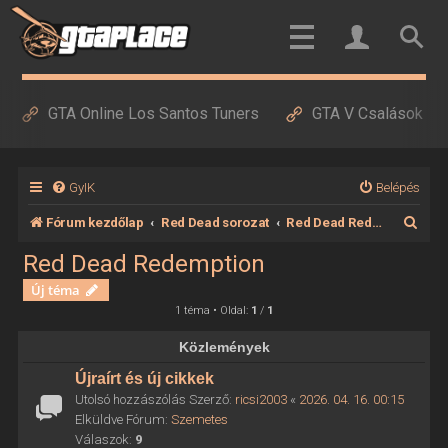
GTA Online Los Santos Tuners
GTA V Csalások
GyIK
Belépés
K
Fórum kezdőlap
Red Dead sorozat
Red Dead Redemption
e
Red Dead Redemption
r
Új téma
e
1 téma • Oldal:
1
/
1
s
Közlemények
é
Újraírt és új cikkek
s
Utolsó hozzászólás Szerző:
ricsi2003
«
2026. 04. 16. 00:15
Elküldve Fórum:
Szemetes
Válaszok:
9