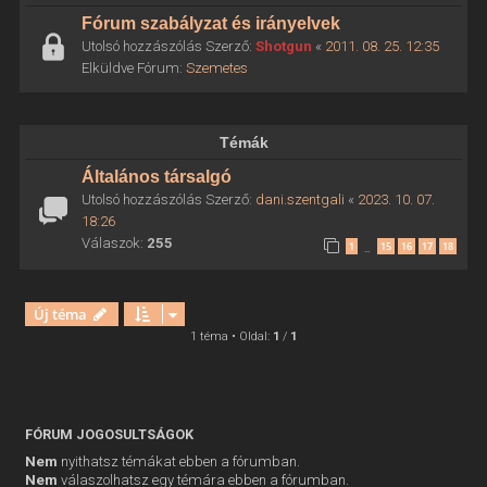
Fórum szabályzat és irányelvek
Utolsó hozzászólás Szerző:
Shotgun
«
2011. 08. 25. 12:35
Elküldve Fórum:
Szemetes
Témák
Általános társalgó
Utolsó hozzászólás Szerző:
dani.szentgali
«
2023. 10. 07.
18:26
Válaszok:
255
1
15
16
17
18
…
Új téma
1 téma • Oldal:
1
/
1
FÓRUM JOGOSULTSÁGOK
Nem
nyithatsz témákat ebben a fórumban.
Nem
válaszolhatsz egy témára ebben a fórumban.