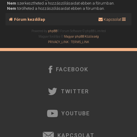
Nem
szerkesztheted a hozzászólásaidat ebben a fórumban.
Nem
törölheted a hozzászólásaidat ebben a fórumban.
Fórum kezdőlap
Kapcsolat
Powered by
phpBB
® Forum Software © phpBB Limited
Magyar fordítás ©
Magyar phpBB Közösség
PRIVACY_LINK
|
TERMS_LINK
FACEBOOK
TWITTER
YOUTUBE
KAPCSOLAT