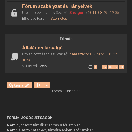
Fórum szabályzat és irányelvek
Utolsó hozzászólás Szerző:
Shotgun
«
2011. 08. 25. 12:35
Elküldve Fórum:
Szemetes
Témák
Általános társalgó
Utolsó hozzászólás Szerző:
dani.szentgali
«
2023. 10. 07.
18:26
Válaszok:
255
1
15
16
17
18
…
Új téma
1 téma • Oldal:
1
/
1
FÓRUM JOGOSULTSÁGOK
Nem
nyithatsz témákat ebben a fórumban.
Nem
válaszolhatsz egy témára ebben a fórumban.