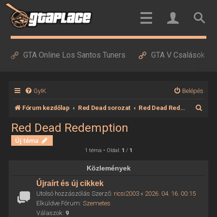
GTA Online Los Santos Tuners
GTA V Csalások
GyIK
Belépés
K
Fórum kezdőlap
Red Dead sorozat
Red Dead Redemption
e
Red Dead Redemption
r
Új téma
e
1 téma • Oldal:
1
/
1
s
Közlemények
é
Újraírt és új cikkek
s
Utolsó hozzászólás Szerző:
ricsi2003
«
2026. 04. 16. 00:15
Elküldve Fórum:
Szemetes
Válaszok:
9