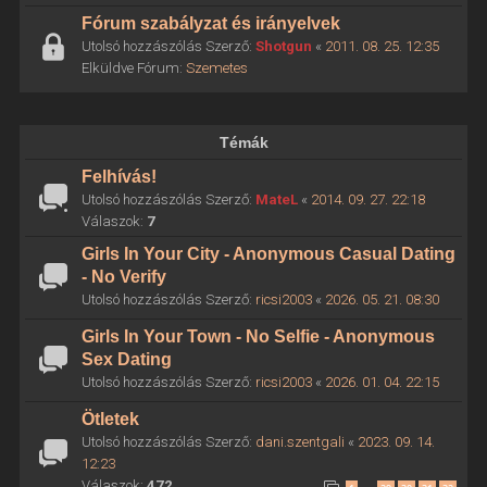
Fórum szabályzat és irányelvek
Utolsó hozzászólás Szerző:
Shotgun
«
2011. 08. 25. 12:35
Elküldve Fórum:
Szemetes
Témák
Felhívás!
Utolsó hozzászólás Szerző:
MateL
«
2014. 09. 27. 22:18
Válaszok:
7
Girls In Your City - Anonymous Casual Dating
- No Verify
Utolsó hozzászólás Szerző:
ricsi2003
«
2026. 05. 21. 08:30
Girls In Your Town - No Selfie - Anonymous
Sex Dating
Utolsó hozzászólás Szerző:
ricsi2003
«
2026. 01. 04. 22:15
Ötletek
Utolsó hozzászólás Szerző:
dani.szentgali
«
2023. 09. 14.
12:23
Válaszok:
472