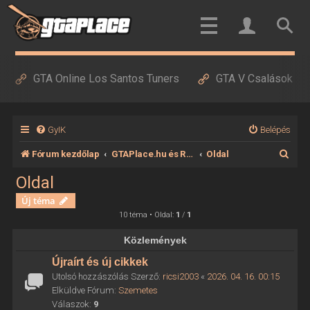
GTA Online Los Santos Tuners
GTA V Csalások
GyIK
Belépés
K
Fórum kezdőlap
GTAPlace.hu és RedDeadPlace.hu
Oldal
e
Oldal
r
Új téma
e
10 téma • Oldal:
1
/
1
s
Közlemények
é
Újraírt és új cikkek
s
Utolsó hozzászólás Szerző:
ricsi2003
«
2026. 04. 16. 00:15
Elküldve Fórum:
Szemetes
Válaszok:
9