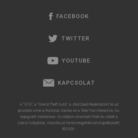
FACEBOOK
TWITTER
YOUTUBE
KAPCSOLAT
A "GTA", a "Grand Theft Auto", a „Red Dead Redemption” és az
epizódok címei a Rockstar Games és a Take-Two Interactive, Inc.
bejegyzett márkanevei. Az oldalon olvasható hírek és cikkek a
szerző tulajdonai, másolásuk forrásmegjelöléssel engedélyezett.
©2005 -