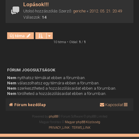
Lopások!!!
Utolsó hozzászólás Szerző:
geriche
«
2012. 05. 21. 20:49
Válaszok:
14
Új téma
10 téma • Oldal:
1
/
1
FÓRUM JOGOSULTSÁGOK
Nem
nyithatsz témákat ebben a fórumban.
Nem
válaszolhatsz egy témára ebben a fórumban.
Nem
szerkesztheted a hozzászólásaidat ebben a fórumban.
Nem
törölheted a hozzászólásaidat ebben a fórumban.
Fórum kezdőlap
Kapcsolat
Powered by
phpBB
® Forum Software © phpBB Limited
Magyar fordítás ©
Magyar phpBB Közösség
PRIVACY_LINK
|
TERMS_LINK