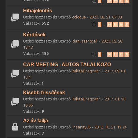
1
29
30
31
32
…
Hibajelentés
Utolsó hozzászólás Szerző:
coldcue
«
2023. 08. 21. 07:38
Válaszok:
552
1
34
35
36
37
…
Kérdések
Utolsó hozzászólás Szerző:
dani.szentgali
«
2023. 02. 20.
13:43
Válaszok:
485
1
30
31
32
33
…
CAR MEETING - AUTOS TALALKOZO
Utolsó hozzászólás Szerző:
NikitaDragovich
«
2017. 09. 01.
13:41
Válaszok:
1
Kisebb frissítések
Utolsó hozzászólás Szerző:
NikitaDragovich
«
2017. 01. 28.
16:56
Válaszok:
9
Az év failja
Utolsó hozzászólás Szerző:
insanity06
«
2012. 10. 21. 19:24
Válaszok:
7