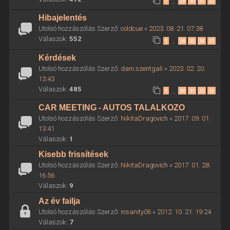
1
29
30
31
32
…
Hibajelentés
Utolsó hozzászólás Szerző:
coldcue
«
2023. 08. 21. 07:38
Válaszok:
552
1
34
35
36
37
…
Kérdések
Utolsó hozzászólás Szerző:
dani.szentgali
«
2023. 02. 20.
13:43
Válaszok:
485
1
30
31
32
33
…
CAR MEETING - AUTOS TALALKOZO
Utolsó hozzászólás Szerző:
NikitaDragovich
«
2017. 09. 01.
13:41
Válaszok:
1
Kisebb frissítések
Utolsó hozzászólás Szerző:
NikitaDragovich
«
2017. 01. 28.
16:56
Válaszok:
9
Az év failja
Utolsó hozzászólás Szerző:
insanity06
«
2012. 10. 21. 19:24
Válaszok:
7