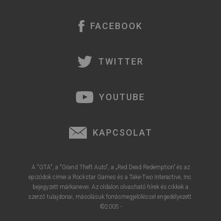
FACEBOOK
TWITTER
YOUTUBE
KAPCSOLAT
A "GTA", a "Grand Theft Auto", a „Red Dead Redemption” és az
epizódok címei a Rockstar Games és a Take-Two Interactive, Inc.
bejegyzett márkanevei. Az oldalon olvasható hírek és cikkek a
szerző tulajdonai, másolásuk forrásmegjelöléssel engedélyezett.
©2005 -