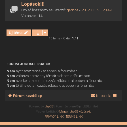
Lopások!!!
Utolsó hozzászólás Szerző:
geriche
«
2012. 05. 21. 20:49
Válaszok:
14
Új téma
10 téma • Oldal:
1
/
1
FÓRUM JOGOSULTSÁGOK
Nem
nyithatsz témákat ebben a fórumban.
Nem
válaszolhatsz egy témára ebben a fórumban.
Nem
szerkesztheted a hozzászólásaidat ebben a fórumban.
Nem
törölheted a hozzászólásaidat ebben a fórumban.
Fórum kezdőlap
Kapcsolat
Powered by
phpBB
® Forum Software © phpBB Limited
Magyar fordítás ©
Magyar phpBB Közösség
PRIVACY_LINK
|
TERMS_LINK