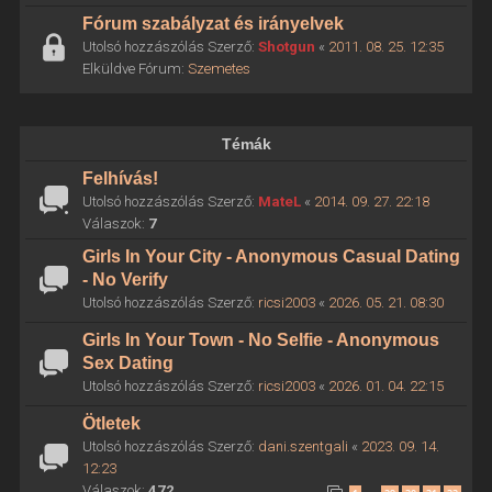
Fórum szabályzat és irányelvek
Utolsó hozzászólás Szerző:
Shotgun
«
2011. 08. 25. 12:35
Elküldve Fórum:
Szemetes
Témák
Felhívás!
Utolsó hozzászólás Szerző:
MateL
«
2014. 09. 27. 22:18
Válaszok:
7
Girls In Your City - Anonymous Casual Dating
- No Verify
Utolsó hozzászólás Szerző:
ricsi2003
«
2026. 05. 21. 08:30
Girls In Your Town - No Selfie - Anonymous
Sex Dating
Utolsó hozzászólás Szerző:
ricsi2003
«
2026. 01. 04. 22:15
Ötletek
Utolsó hozzászólás Szerző:
dani.szentgali
«
2023. 09. 14.
12:23
Válaszok:
472