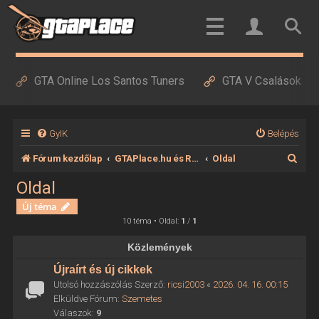
GTA Online Los Santos Tuners
GTA V Csalások
GyIK
Belépés
K
Fórum kezdőlap
GTAPlace.hu és RedDeadPlace.hu
Oldal
e
Oldal
r
Új téma
e
10 téma • Oldal:
1
/
1
s
Közlemények
é
Újraírt és új cikkek
s
Utolsó hozzászólás Szerző:
ricsi2003
«
2026. 04. 16. 00:15
Elküldve Fórum:
Szemetes
Válaszok:
9