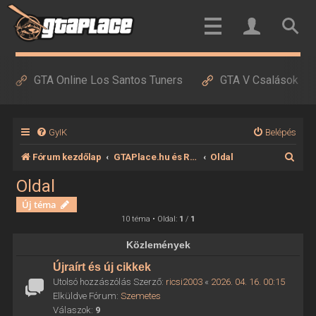
GTA Online Los Santos Tuners
GTA V Csalások
GyIK
Belépés
K
Fórum kezdőlap
GTAPlace.hu és RedDeadPlace.hu
Oldal
e
Oldal
r
Új téma
e
10 téma • Oldal:
1
/
1
s
Közlemények
é
Újraírt és új cikkek
s
Utolsó hozzászólás Szerző:
ricsi2003
«
2026. 04. 16. 00:15
Elküldve Fórum:
Szemetes
Válaszok:
9