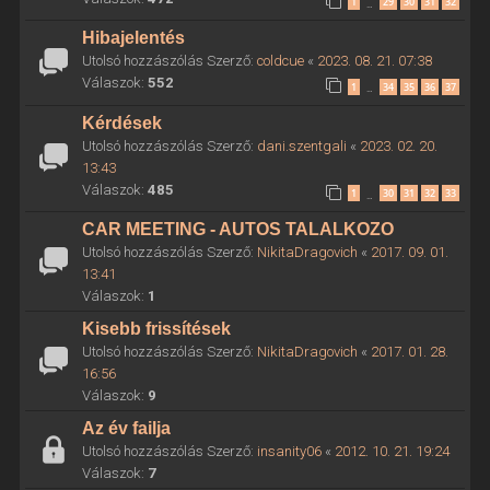
1
29
30
31
32
…
Hibajelentés
Utolsó hozzászólás Szerző:
coldcue
«
2023. 08. 21. 07:38
Válaszok:
552
1
34
35
36
37
…
Kérdések
Utolsó hozzászólás Szerző:
dani.szentgali
«
2023. 02. 20.
13:43
Válaszok:
485
1
30
31
32
33
…
CAR MEETING - AUTOS TALALKOZO
Utolsó hozzászólás Szerző:
NikitaDragovich
«
2017. 09. 01.
13:41
Válaszok:
1
Kisebb frissítések
Utolsó hozzászólás Szerző:
NikitaDragovich
«
2017. 01. 28.
16:56
Válaszok:
9
Az év failja
Utolsó hozzászólás Szerző:
insanity06
«
2012. 10. 21. 19:24
Válaszok:
7