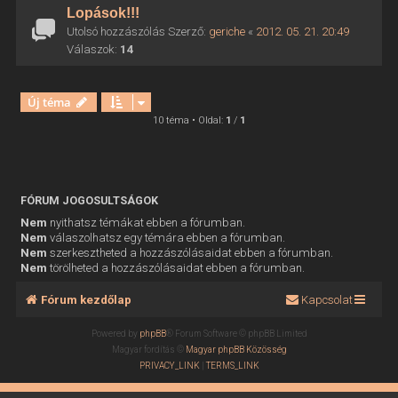
Lopások!!!
Utolsó hozzászólás Szerző:
geriche
«
2012. 05. 21. 20:49
Válaszok:
14
Új téma
10 téma • Oldal:
1
/
1
FÓRUM JOGOSULTSÁGOK
Nem
nyithatsz témákat ebben a fórumban.
Nem
válaszolhatsz egy témára ebben a fórumban.
Nem
szerkesztheted a hozzászólásaidat ebben a fórumban.
Nem
törölheted a hozzászólásaidat ebben a fórumban.
Fórum kezdőlap
Kapcsolat
Powered by
phpBB
® Forum Software © phpBB Limited
Magyar fordítás ©
Magyar phpBB Közösség
PRIVACY_LINK
|
TERMS_LINK