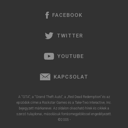
FACEBOOK
TWITTER
YOUTUBE
KAPCSOLAT
A "GTA", a "Grand Theft Auto", a „Red Dead Redemption” és az
epizódok címei a Rockstar Games és a Take-Two Interactive, Inc.
bejegyzett márkanevei. Az oldalon olvasható hírek és cikkek a
szerző tulajdonai, másolásuk forrásmegjelöléssel engedélyezett.
©2005 -