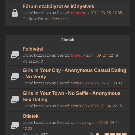
Fórum szabályzat és irányelvek
Utolsó hozzászólás Szerző:
Shotgun
«
2011. 08. 25. 12:35
Elküldve Fórum:
Szemetes
Témák
Felhívás!
Utolsó hozzászólás Szerző:
MateL
«
2014. 09. 27. 22:18
Válaszok:
7
Girls In Your City - Anonymous Casual Dating
- No Verify
Utolsó hozzászólás Szerző:
ricsi2003
«
2026. 05. 21. 08:30
Girls In Your Town - No Selfie - Anonymous
Sex Dating
Utolsó hozzászólás Szerző:
ricsi2003
«
2026. 01. 04. 22:15
Ötletek
Utolsó hozzászólás Szerző:
dani.szentgali
«
2023. 09. 14.
12:23
Válaszok:
472