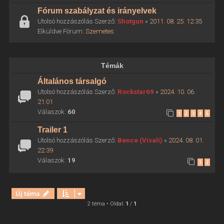
Fórum szabályzat és irányelvek
Utolsó hozzászólás Szerző:
Shotgun
«
2011. 08. 25. 12:35
Elküldve Fórum:
Szemetes
Témák
Általános társalgó
Utolsó hozzászólás Szerző:
Rockstar69
«
2024. 10. 06.
21:01
Válaszok:
60
1
2
3
4
5
Trailer 1
Utolsó hozzászólás Szerző:
Bence (Visali)
«
2024. 08. 01.
22:39
Válaszok:
19
1
2
Új téma
2 téma • Oldal:
1
/
1