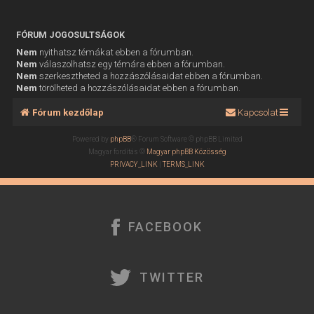
FÓRUM JOGOSULTSÁGOK
Nem
nyithatsz témákat ebben a fórumban.
Nem
válaszolhatsz egy témára ebben a fórumban.
Nem
szerkesztheted a hozzászólásaidat ebben a fórumban.
Nem
törölheted a hozzászólásaidat ebben a fórumban.
Fórum kezdőlap
Kapcsolat
Powered by
phpBB
® Forum Software © phpBB Limited
Magyar fordítás ©
Magyar phpBB Közösség
PRIVACY_LINK
|
TERMS_LINK
FACEBOOK
TWITTER