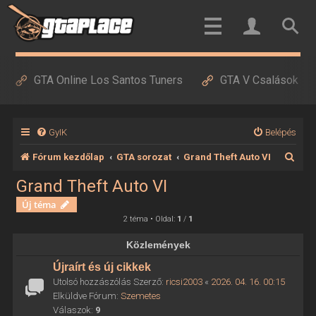
GTA Online Los Santos Tuners
GTA V Csalások
GyIK
Belépés
K
Fórum kezdőlap
GTA sorozat
Grand Theft Auto VI
e
Grand Theft Auto VI
r
Új téma
e
2 téma • Oldal:
1
/
1
s
Közlemények
é
Újraírt és új cikkek
s
Utolsó hozzászólás Szerző:
ricsi2003
«
2026. 04. 16. 00:15
Elküldve Fórum:
Szemetes
Válaszok:
9