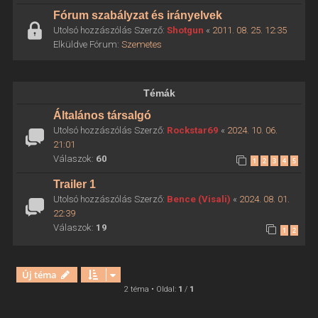
Fórum szabályzat és irányelvek
Utolsó hozzászólás Szerző:
Shotgun
«
2011. 08. 25. 12:35
Elküldve Fórum:
Szemetes
Témák
Általános társalgó
Utolsó hozzászólás Szerző:
Rockstar69
«
2024. 10. 06.
21:01
Válaszok:
60
1
2
3
4
5
Trailer 1
Utolsó hozzászólás Szerző:
Bence (Visali)
«
2024. 08. 01.
22:39
Válaszok:
19
1
2
Új téma
2 téma • Oldal:
1
/
1