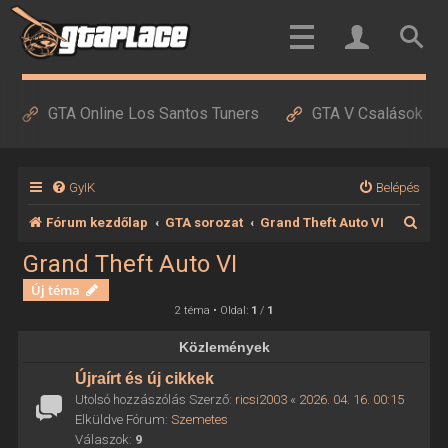
GTA Online Los Santos Tuners
GTA V Csalások
GyIK
Belépés
K
Fórum kezdőlap
GTA sorozat
Grand Theft Auto VI
e
Grand Theft Auto VI
r
Új téma
e
2 téma • Oldal:
1
/
1
s
Közlemények
é
Újraírt és új cikkek
s
Utolsó hozzászólás Szerző:
ricsi2003
«
2026. 04. 16. 00:15
Elküldve Fórum:
Szemetes
Válaszok:
9