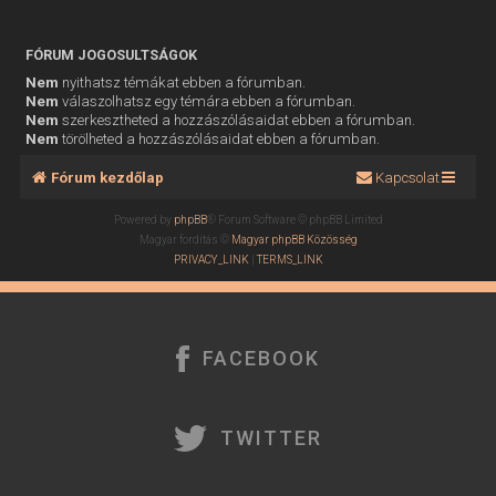
FÓRUM JOGOSULTSÁGOK
Nem
nyithatsz témákat ebben a fórumban.
Nem
válaszolhatsz egy témára ebben a fórumban.
Nem
szerkesztheted a hozzászólásaidat ebben a fórumban.
Nem
törölheted a hozzászólásaidat ebben a fórumban.
Fórum kezdőlap
Kapcsolat
Powered by
phpBB
® Forum Software © phpBB Limited
Magyar fordítás ©
Magyar phpBB Közösség
PRIVACY_LINK
|
TERMS_LINK
FACEBOOK
TWITTER