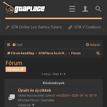
GTA Online Los Santos Tuners
GTA V Csalások
GyIK
Belépés
K
Fórum kezdőlap
GTAPlace.hu és RedDeadPlace.hu
Fórum
e
Fórum
r
Új téma
e
2 téma • Oldal:
1
/
1
s
Közlemények
é
Újraírt és új cikkek
s
Utolsó hozzászólás Szerző:
ricsi2003
«
2026. 04. 16. 00:15
Elküldve Fórum:
Szemetes
Válaszok:
9