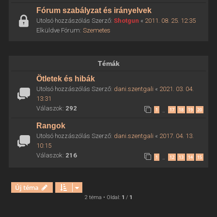
Fórum szabályzat és irányelvek
Utolsó hozzászólás Szerző:
Shotgun
«
2011. 08. 25. 12:35
Elküldve Fórum:
Szemetes
Témák
Ötletek és hibák
Utolsó hozzászólás Szerző:
dani.szentgali
«
2021. 03. 04.
13:31
Válaszok:
292
1
17
18
19
20
…
Rangok
Utolsó hozzászólás Szerző:
dani.szentgali
«
2017. 04. 13.
10:15
Válaszok:
216
1
12
13
14
15
…
Új téma
2 téma • Oldal:
1
/
1