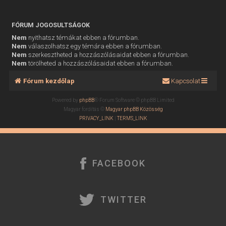
FÓRUM JOGOSULTSÁGOK
Nem
nyithatsz témákat ebben a fórumban.
Nem
válaszolhatsz egy témára ebben a fórumban.
Nem
szerkesztheted a hozzászólásaidat ebben a fórumban.
Nem
törölheted a hozzászólásaidat ebben a fórumban.
Fórum kezdőlap
Kapcsolat
Powered by
phpBB
® Forum Software © phpBB Limited
Magyar fordítás ©
Magyar phpBB Közösség
PRIVACY_LINK
|
TERMS_LINK
FACEBOOK
TWITTER