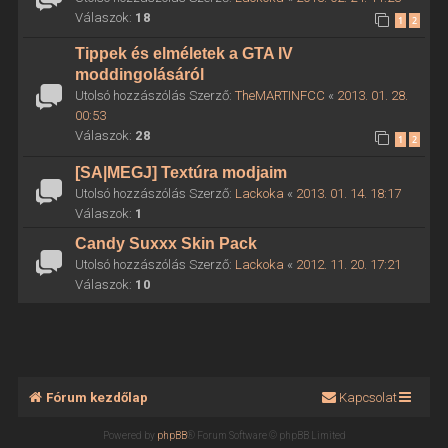
Válaszok:
18
1
2
Tippek és elméletek a GTA IV
moddingolásáról
Utolsó hozzászólás Szerző:
TheMARTINFCC
«
2013. 01. 28.
00:53
Válaszok:
28
1
2
[SA|MEGJ] Textúra modjaim
Utolsó hozzászólás Szerző:
Lackoka
«
2013. 01. 14. 18:17
Válaszok:
1
Candy Suxxx Skin Pack
Utolsó hozzászólás Szerző:
Lackoka
«
2012. 11. 20. 17:21
Válaszok:
10
Fórum kezdőlap
Kapcsolat
Powered by
phpBB
® Forum Software © phpBB Limited