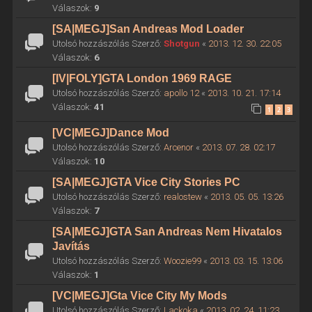
Válaszok:
9
[SA|MEGJ]San Andreas Mod Loader
Utolsó hozzászólás Szerző:
Shotgun
«
2013. 12. 30. 22:05
Válaszok:
6
[IV|FOLY]GTA London 1969 RAGE
Utolsó hozzászólás Szerző:
apollo 12
«
2013. 10. 21. 17:14
Válaszok:
41
1
2
3
[VC|MEGJ]Dance Mod
Utolsó hozzászólás Szerző:
Arcenor
«
2013. 07. 28. 02:17
Válaszok:
10
[SA|MEGJ]GTA Vice City Stories PC
Utolsó hozzászólás Szerző:
realostew
«
2013. 05. 05. 13:26
Válaszok:
7
[SA|MEGJ]GTA San Andreas Nem Hivatalos
Javítás
Utolsó hozzászólás Szerző:
Woozie99
«
2013. 03. 15. 13:06
Válaszok:
1
[VC|MEGJ]Gta Vice City My Mods
Utolsó hozzászólás Szerző:
Lackoka
«
2013. 02. 24. 11:23