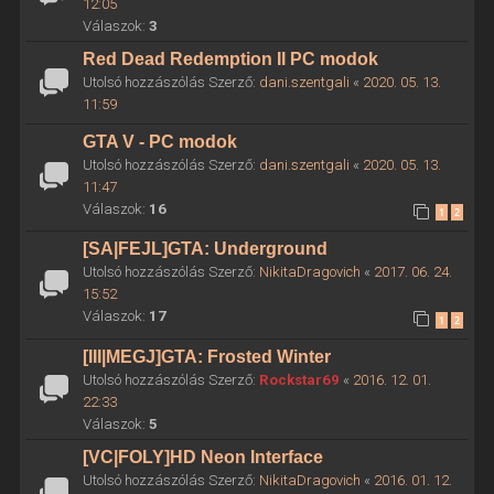
12:05
Válaszok:
3
Red Dead Redemption II PC modok
Utolsó hozzászólás Szerző:
dani.szentgali
«
2020. 05. 13.
11:59
GTA V - PC modok
Utolsó hozzászólás Szerző:
dani.szentgali
«
2020. 05. 13.
11:47
Válaszok:
16
1
2
[SA|FEJL]GTA: Underground
Utolsó hozzászólás Szerző:
NikitaDragovich
«
2017. 06. 24.
15:52
Válaszok:
17
1
2
[III|MEGJ]GTA: Frosted Winter
Utolsó hozzászólás Szerző:
Rockstar69
«
2016. 12. 01.
22:33
Válaszok:
5
[VC|FOLY]HD Neon Interface
Utolsó hozzászólás Szerző:
NikitaDragovich
«
2016. 01. 12.