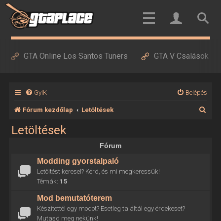
GTA Online Los Santos Tuners
GTA V Csalások
GyIK
Belépés
K
Fórum kezdőlap
Letöltések
e
Letöltések
r
Fórum
e
Modding gyorstalpaló
s
Letöltést keresel? Kérd, és mi megkeressük!
é
Témák:
15
s
Mod bemutatóterem
Készítettél egy modot? Esetleg találtál egy érdekeset?
Mutasd meg nekünk!