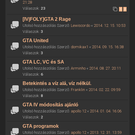
21:28
Válaszok:
23
1
2
[IV|FOLY]GTA 2 Rage
Utolsó hozzászólás Szerző:
Lewiscordo
«
2014. 12. 15. 10:53
Válaszok:
3
GTA United
Utolsó hozzászólás Szerző:
domikax1
«
2014. 09. 15. 16:38
Válaszok:
3
GTA LC, VC és SA
Utolsó hozzászólás Szerző:
Arminho
«
2014. 08. 27. 20:11
Válaszok:
6
Betekintés a víz alá, víz nélkül.
Utolsó hozzászólás Szerző:
Franklin
«
2014. 02. 22. 09:59
Válaszok:
8
GTA IV módosítás ajánló
Utolsó hozzászólás Szerző:
apollo 12
«
2014. 01. 04. 16:06
Válaszok:
2
GTA programok
Utolsó hozzászólás Szerző:
apollo 12
«
2013. 12. 31. 13:59