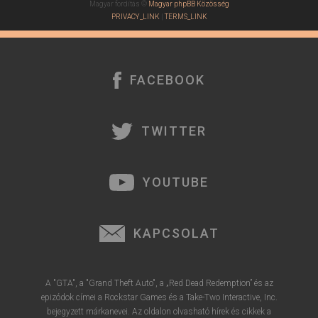
Magyar fordítás ©
Magyar phpBB Közösség
PRIVACY_LINK
|
TERMS_LINK
FACEBOOK
TWITTER
YOUTUBE
KAPCSOLAT
A "GTA", a "Grand Theft Auto", a „Red Dead Redemption” és az
epizódok címei a Rockstar Games és a Take-Two Interactive, Inc.
bejegyzett márkanevei. Az oldalon olvasható hírek és cikkek a