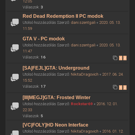
12:05
Válaszok:
3
Red Dead Redemption II PC modok
Utolsó hozzászólás Szerző:
dani.szentgali
«
2020. 05. 13.
11:59
GTA V - PC modok
Utolsó hozzászólás Szerző:
dani.szentgali
«
2020. 05. 13.
11:47
Válaszok:
16
1
2
[SA|FEJL]GTA: Underground
Utolsó hozzászólás Szerző:
NikitaDragovich
«
2017. 06. 24.
15:52
Válaszok:
17
1
2
[III|MEGJ]GTA: Frosted Winter
Utolsó hozzászólás Szerző:
Rockstar69
«
2016. 12. 01.
22:33
Válaszok:
5
[VC|FOLY]HD Neon Interface
Utolsó hozzászólás Szerző:
NikitaDragovich
«
2016. 01. 12.