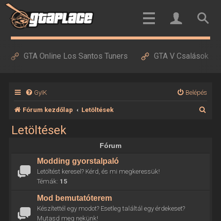
GTA Online Los Santos Tuners
GTA V Csalások
GyIK
Belépés
K
Fórum kezdőlap
Letöltések
e
Letöltések
r
Fórum
e
Modding gyorstalpaló
s
Letöltést keresel? Kérd, és mi megkeressük!
é
Témák:
15
s
Mod bemutatóterem
Készítettél egy modot? Esetleg találtál egy érdekeset?
Mutasd meg nekünk!