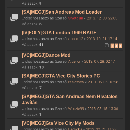
Válaszok:
9
[SA|MEGJ]San Andreas Mod Loader
Utolsó hozzászólás Szerző:
Shotgun
«
2013. 12. 30. 22:05
Válaszok:
6
[IV|FOLY]GTA London 1969 RAGE
Utolsó hozzászólás Szerző:
apollo 12
«
2013. 10. 21. 17:14
Válaszok:
41
1
2
3
[VC|MEGJ]Dance Mod
Utolsó hozzászólás Szerző:
Arcenor
«
2013. 07. 28. 02:17
Válaszok:
10
[SA|MEGJ]GTA Vice City Stories PC
Utolsó hozzászólás Szerző:
realostew
«
2013. 05. 05. 13:26
Válaszok:
7
[SA|MEGJ]GTA San Andreas Nem Hivatalos
Javítás
Utolsó hozzászólás Szerző:
Woozie99
«
2013. 03. 15. 13:06
Válaszok:
1
[VC|MEGJ]Gta Vice City My Mods
Utolsó hozzászólás Szerző:
Lackoka
«
2013. 02. 24. 11:23