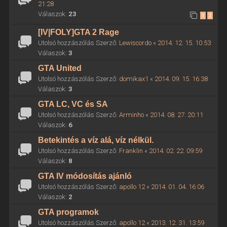
21:28
Válaszok:
23
1
2
[IV|FOLY]GTA 2 Rage
Utolsó hozzászólás Szerző:
Lewiscordo
«
2014. 12. 15. 10:53
Válaszok:
3
GTA United
Utolsó hozzászólás Szerző:
domikax1
«
2014. 09. 15. 16:38
Válaszok:
3
GTA LC, VC és SA
Utolsó hozzászólás Szerző:
Arminho
«
2014. 08. 27. 20:11
Válaszok:
6
Betekintés a víz alá, víz nélkül.
Utolsó hozzászólás Szerző:
Franklin
«
2014. 02. 22. 09:59
Válaszok:
8
GTA IV módosítás ajánló
Utolsó hozzászólás Szerző:
apollo 12
«
2014. 01. 04. 16:06
Válaszok:
2
GTA programok
Utolsó hozzászólás Szerző:
apollo 12
«
2013. 12. 31. 13:59