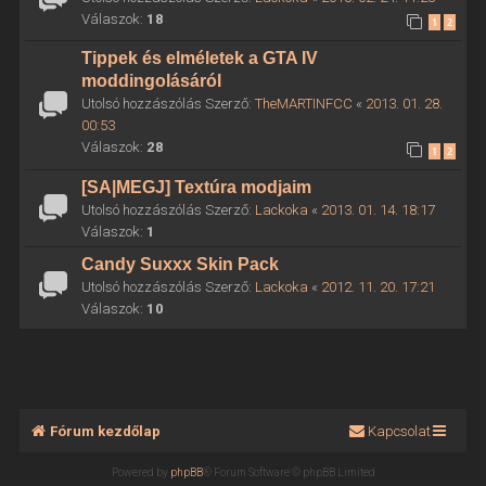
Válaszok:
18
1
2
Tippek és elméletek a GTA IV
moddingolásáról
Utolsó hozzászólás Szerző:
TheMARTINFCC
«
2013. 01. 28.
00:53
Válaszok:
28
1
2
[SA|MEGJ] Textúra modjaim
Utolsó hozzászólás Szerző:
Lackoka
«
2013. 01. 14. 18:17
Válaszok:
1
Candy Suxxx Skin Pack
Utolsó hozzászólás Szerző:
Lackoka
«
2012. 11. 20. 17:21
Válaszok:
10
Fórum kezdőlap
Kapcsolat
Powered by
phpBB
® Forum Software © phpBB Limited