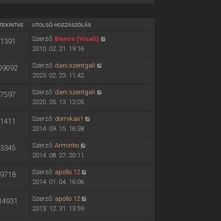
TEKINTVE
UTOLSÓ HOZZÁSZÓLÁS
Szerző:
Bence (Visali)
1391
2010. 02. 21. 19:16
Szerző:
dani.szentgali
09092
2023. 02. 23. 11:42
Szerző:
dani.szentgali
7597
2020. 05. 13. 12:05
Szerző:
domikax1
1411
2014. 09. 15. 16:38
Szerző:
Arminho
3345
2014. 08. 27. 20:11
Szerző:
apollo 12
9718
2014. 01. 04. 16:06
Szerző:
apollo 12
14931
2013. 12. 31. 13:59