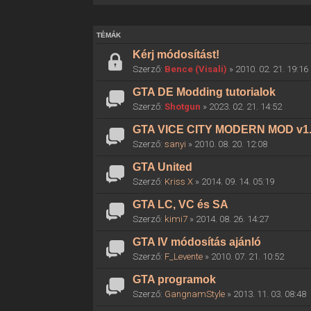
TÉMÁK
Kérj módosítást!
Szerző:
Bence (Visali)
» 2010. 02. 21. 19:16
GTA DE Modding tutorialok
Szerző:
Shotgun
» 2023. 02. 21. 14:52
GTA VICE CITY MODERN MOD v1
Szerző:
sanyi
» 2010. 08. 20. 12:08
GTA United
Szerző:
Kriss X
» 2014. 09. 14. 05:19
GTA LC, VC és SA
Szerző:
kimi7
» 2014. 08. 26. 14:27
GTA IV módosítás ajánló
Szerző:
F_Levente
» 2010. 07. 21. 10:52
GTA programok
Szerző:
GangnamStyle
» 2013. 11. 03. 08:48