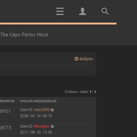
The Cayo Perico Heist
Belépés
15 téma • Oldal:
1
/
1
TEKINTVE
UTOLSÓ HOZZÁSZÓLÁS
Szerző:
ricsi2003
39151
2026. 04. 16. 00:15
Szerző:
Shotgun
58773
2011. 08. 25. 12:35