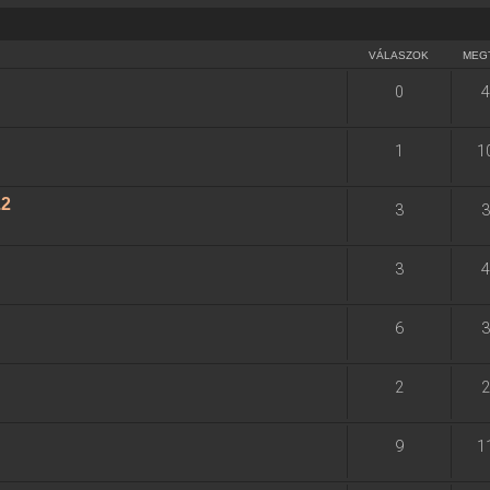
VÁLASZOK
MEG
0
4
1
1
.2
3
3
3
4
6
3
2
2
9
1