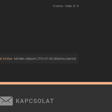
15 téma • Oldal:
1
/
1
k törlése
Minden időpont
UTC+01:00
időzóna szerinti
KAPCSOLAT