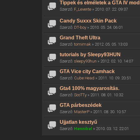
Tippek és elméletek a GTA IV mod
Szerző:
F_Levente
» 2010. 07. 22. 09:37
Candy Suxxx Skin Pack
Szerző:
DT-boy
» 2010. 05. 24. 06:01
Grand Theft Ultra
Szerző:
tomimak
» 2012. 05. 05. 13:03
tutorials by Sleepy93HUN
Szerző:
sleepy93hun
» 2012. 02. 10. 14:07
GTA Vice city Camhack
Szerző:
Cube Head
» 2011. 10. 09. 20:51
Gta4 100% magyarosítás.
Szerző:
ScoTTy
» 2011. 08. 01. 10:32
GTA párbeszédek
Szerző:
MasterP
» 2011. 08. 30. 10:57
Ujjatlan kesztyű
Szerző:
Hannibal
» 2010. 03. 12. 22:01