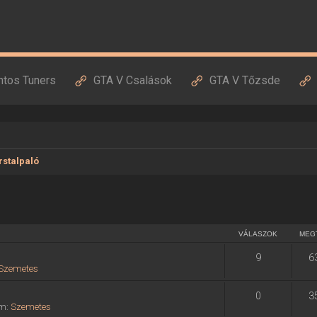
ntos Tuners
GTA V Csalások
GTA V Tőzsde
stalpaló
VÁLASZOK
MEG
9
6
Szemetes
0
3
um:
Szemetes