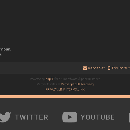
rumban.
n.
Kapcsolat
Fórum süti
Powered by
phpBB
® Forum Software © phpBB Limited
Magyar fordítás ©
Magyar phpBB Közösség
PRIVACY_LINK
|
TERMS_LINK
TWITTER
YOUTUBE