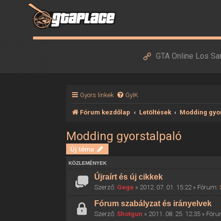
GTA Online Los Sa
Gyors linkek
GyIK
Fórum kezdőlap
Letöltések
Modding gyor
Modding gyorstalpaló
Új téma
KÖZLEMÉNYEK
Újraírt és új cikkek
Szerző:
Gege
» 2012. 07. 01. 15:22 » Fórum:
Fórum szabályzat és irányelvek
Szerző:
Shotgun
» 2011. 08. 25. 12:35 » Fór