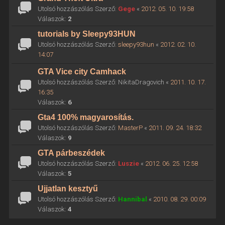
Utolsó hozzászólás Szerző:
Gege
«
2012. 05. 10. 19:58
Válaszok:
2
tutorials by Sleepy93HUN
Utolsó hozzászólás Szerző:
sleepy93hun
«
2012. 02. 10.
14:07
GTA Vice city Camhack
Utolsó hozzászólás Szerző:
NikitaDragovich
«
2011. 10. 17.
16:35
Válaszok:
6
Gta4 100% magyarosítás.
Utolsó hozzászólás Szerző:
MasterP
«
2011. 09. 24. 18:32
Válaszok:
9
GTA párbeszédek
Utolsó hozzászólás Szerző:
Luszie
«
2012. 06. 25. 12:58
Válaszok:
5
Ujjatlan kesztyű
Utolsó hozzászólás Szerző:
Hannibal
«
2010. 08. 29. 00:09
Válaszok:
4