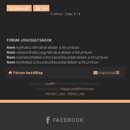
Új téma
15 téma • Oldal:
1
/
1
FÓRUM JOGOSULTSÁGOK
Nem
nyithatsz témákat ebben a fórumban.
Nem
válaszolhatsz egy témára ebben a fórumban.
Nem
szerkesztheted a hozzászólásaidat ebben a fórumban.
Nem
törölheted a hozzászólásaidat ebben a fórumban.
Fórum kezdőlap
Kapcsolat
Powered by
phpBB
® Forum Software © phpBB Limited
Magyar fordítás ©
Magyar phpBB Közösség
PRIVACY_LINK
|
TERMS_LINK
FACEBOOK