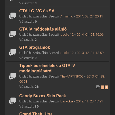
Válaszok:
3
GTA LC, VC és SA
Utolsó hozzászólás Szerző:
Arminho
«
2014. 08. 27. 20:11
Válaszok:
6
GTA IV módosítás ajánló
Utolsó hozzászólás Szerző:
apollo 12
«
2014. 01. 04. 16:06
Válaszok:
2
GTA programok
Utolsó hozzászólás Szerző:
apollo 12
«
2013. 12. 31. 13:59
Válaszok:
9
Tippek és elméletek a GTA IV
moddingolásáról
Utolsó hozzászólás Szerző:
TheMARTINFCC
«
2013. 01. 28.
00:53
Válaszok:
28
1
2
Candy Suxxx Skin Pack
Utolsó hozzászólás Szerző:
Lackoka
«
2012. 11. 20. 17:21
Válaszok:
10
Grand Theft Ultra