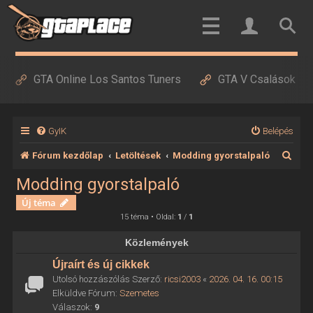
GTA Online Los Santos Tuners
GTA V Csalások
GyIK
Belépés
K
Fórum kezdőlap
Letöltések
Modding gyorstalpaló
e
Modding gyorstalpaló
r
Új téma
e
15 téma • Oldal:
1
/
1
s
Közlemények
é
Újraírt és új cikkek
s
Utolsó hozzászólás Szerző:
ricsi2003
«
2026. 04. 16. 00:15
Elküldve Fórum:
Szemetes
Válaszok:
9