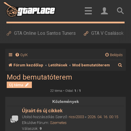
GTA Online Los Santos Tuners
GTA V Csalások
GyIK
Belépés
K
Fórum kezdőlap
Letöltések
Mod bemutatóterem
e
Mod bemutatóterem
r
Új téma
e
22 téma • Oldal:
1
/
1
s
Közlemények
é
Újraírt és új cikkek
s
Utolsó hozzászólás Szerző:
ricsi2003
«
2026. 04. 16. 00:15
Elküldve Fórum:
Szemetes
Válaszok:
9