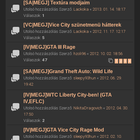
[SA|MEGJ] Textúra modjaim
Utolsó hozzászólás Szerző:
Lackoka
«
2013. 01. 14. 18:17
Válaszok:
1
[VC|MEGJ]Vice City szünetmenü hátterek
Utolsó hozzászólás Szerző:
Lackoka
«
2012. 11. 17. 12:17
Válaszok:
5
[IV|MEGJ]GTA III Rage
Utolsó hozzászólás Szerző:
hzoli96
«
2012. 10. 02. 18:56
Válaszok:
47
1
2
3
4
[SA|MEGJ]Grand Theft Auto: Wild Life
Utolsó hozzászólás Szerző:
sleepy93hun
«
2012. 06. 29.
19:42
[IV|MEGJ]WTC Liberty City-ben! (GTA
IV,EFLC)
Utolsó hozzászólás Szerző:
NikitaDragovich
«
2012. 04. 30.
17:50
Válaszok:
2
[IV|MEGJ]GTA Vice City Rage Mod
Utolsó hozzászólás Szerző:
sleepy93hun
«
2012. 02. 10.