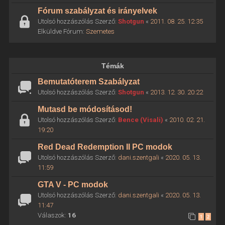
Fórum szabályzat és irányelvek
Utolsó hozzászólás Szerző:
Shotgun
«
2011. 08. 25. 12:35
Elküldve Fórum:
Szemetes
Témák
Bemutatóterem Szabályzat
Utolsó hozzászólás Szerző:
Shotgun
«
2013. 12. 30. 20:22
Mutasd be módosításod!
Utolsó hozzászólás Szerző:
Bence (Visali)
«
2010. 02. 21.
19:20
Red Dead Redemption II PC modok
Utolsó hozzászólás Szerző:
dani.szentgali
«
2020. 05. 13.
11:59
GTA V - PC modok
Utolsó hozzászólás Szerző:
dani.szentgali
«
2020. 05. 13.
11:47
Válaszok:
16
1
2