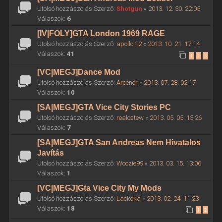
Utolsó hozzászólás Szerző:
Shotgun
«
2013. 12. 30. 22:05
Válaszok:
6
[IV|FOLY]GTA London 1969 RAGE
Utolsó hozzászólás Szerző:
apollo 12
«
2013. 10. 21. 17:14
Válaszok:
41
1
2
3
[VC|MEGJ]Dance Mod
Utolsó hozzászólás Szerző:
Arcenor
«
2013. 07. 28. 02:17
Válaszok:
10
[SA|MEGJ]GTA Vice City Stories PC
Utolsó hozzászólás Szerző:
realostew
«
2013. 05. 05. 13:26
Válaszok:
7
[SA|MEGJ]GTA San Andreas Nem Hivatalos
Javítás
Utolsó hozzászólás Szerző:
Woozie99
«
2013. 03. 15. 13:06
Válaszok:
1
[VC|MEGJ]Gta Vice City My Mods
Utolsó hozzászólás Szerző:
Lackoka
«
2013. 02. 24. 11:23
Válaszok:
18
1
2