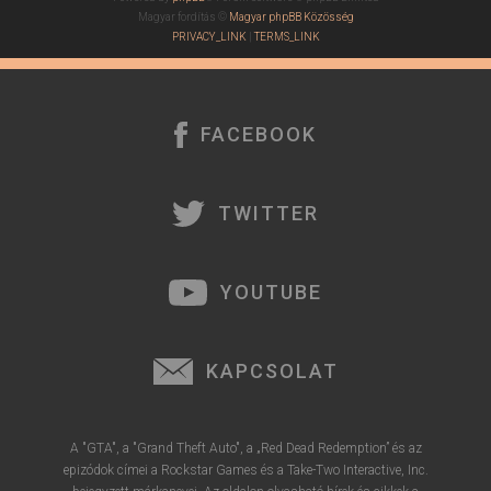
Magyar fordítás ©
Magyar phpBB Közösség
PRIVACY_LINK
|
TERMS_LINK
FACEBOOK
TWITTER
YOUTUBE
KAPCSOLAT
A "GTA", a "Grand Theft Auto", a „Red Dead Redemption” és az
epizódok címei a Rockstar Games és a Take-Two Interactive, Inc.