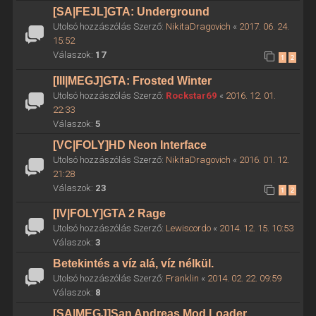
[SA|FEJL]GTA: Underground
Utolsó hozzászólás Szerző:
NikitaDragovich
«
2017. 06. 24.
15:52
Válaszok:
17
1
2
[III|MEGJ]GTA: Frosted Winter
Utolsó hozzászólás Szerző:
Rockstar69
«
2016. 12. 01.
22:33
Válaszok:
5
[VC|FOLY]HD Neon Interface
Utolsó hozzászólás Szerző:
NikitaDragovich
«
2016. 01. 12.
21:28
Válaszok:
23
1
2
[IV|FOLY]GTA 2 Rage
Utolsó hozzászólás Szerző:
Lewiscordo
«
2014. 12. 15. 10:53
Válaszok:
3
Betekintés a víz alá, víz nélkül.
Utolsó hozzászólás Szerző:
Franklin
«
2014. 02. 22. 09:59
Válaszok:
8
[SA|MEGJ]San Andreas Mod Loader