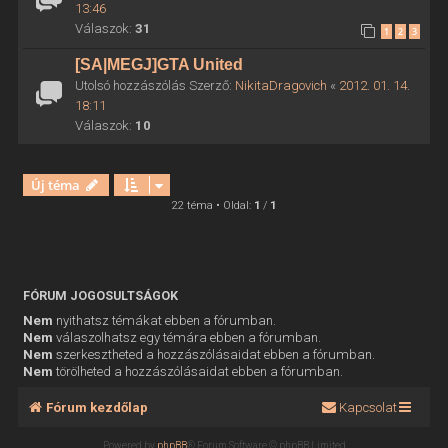
13:46
Válaszok:
31
1
2
3
[SA|MEGJ]GTA United
Utolsó hozzászólás Szerző:
NikitaDragovich
«
2012. 01. 14.
18:11
Válaszok:
10
Új téma
22 téma • Oldal:
1
/
1
FÓRUM JOGOSULTSÁGOK
Nem
nyithatsz témákat ebben a fórumban.
Nem
válaszolhatsz egy témára ebben a fórumban.
Nem
szerkesztheted a hozzászólásaidat ebben a fórumban.
Nem
törölheted a hozzászólásaidat ebben a fórumban.
Fórum kezdőlap
Kapcsolat
Powered by
phpBB
® Forum Software © phpBB Limited