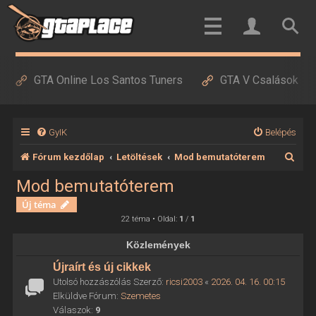
GTA Online Los Santos Tuners
GTA V Csalások
GyIK
Belépés
K
Fórum kezdőlap
Letöltések
Mod bemutatóterem
e
Mod bemutatóterem
r
Új téma
e
22 téma • Oldal:
1
/
1
s
Közlemények
é
Újraírt és új cikkek
s
Utolsó hozzászólás Szerző:
ricsi2003
«
2026. 04. 16. 00:15
Elküldve Fórum:
Szemetes
Válaszok:
9