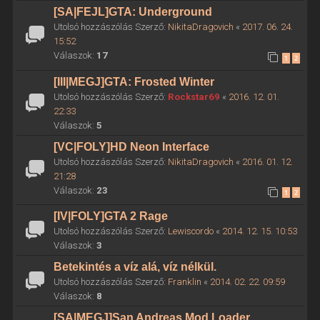
[SA|FEJL]GTA: Underground
Utolsó hozzászólás Szerző:
NikitaDragovich
«
2017. 06. 24.
15:52
Válaszok:
17
1
2
[III|MEGJ]GTA: Frosted Winter
Utolsó hozzászólás Szerző:
Rockstar69
«
2016. 12. 01.
22:33
Válaszok:
5
[VC|FOLY]HD Neon Interface
Utolsó hozzászólás Szerző:
NikitaDragovich
«
2016. 01. 12.
21:28
Válaszok:
23
1
2
[IV|FOLY]GTA 2 Rage
Utolsó hozzászólás Szerző:
Lewiscordo
«
2014. 12. 15. 10:53
Válaszok:
3
Betekintés a víz alá, víz nélkül.
Utolsó hozzászólás Szerző:
Franklin
«
2014. 02. 22. 09:59
Válaszok:
8
[SA|MEGJ]San Andreas Mod Loader