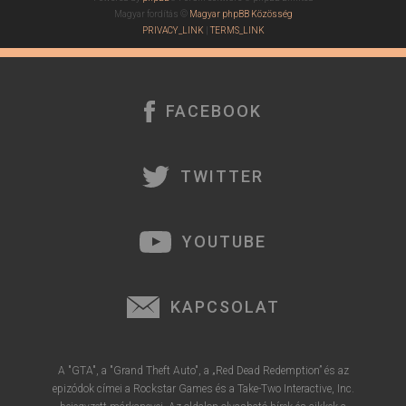
Magyar fordítás ©
Magyar phpBB Közösség
PRIVACY_LINK
|
TERMS_LINK
FACEBOOK
TWITTER
YOUTUBE
KAPCSOLAT
A "GTA", a "Grand Theft Auto", a „Red Dead Redemption” és az
epizódok címei a Rockstar Games és a Take-Two Interactive, Inc.