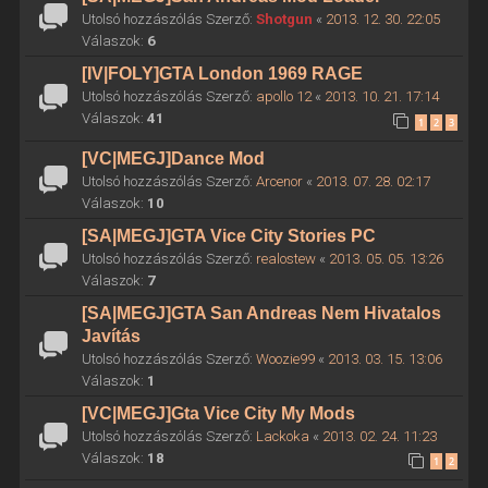
Utolsó hozzászólás Szerző:
Shotgun
«
2013. 12. 30. 22:05
Válaszok:
6
[IV|FOLY]GTA London 1969 RAGE
Utolsó hozzászólás Szerző:
apollo 12
«
2013. 10. 21. 17:14
Válaszok:
41
1
2
3
[VC|MEGJ]Dance Mod
Utolsó hozzászólás Szerző:
Arcenor
«
2013. 07. 28. 02:17
Válaszok:
10
[SA|MEGJ]GTA Vice City Stories PC
Utolsó hozzászólás Szerző:
realostew
«
2013. 05. 05. 13:26
Válaszok:
7
[SA|MEGJ]GTA San Andreas Nem Hivatalos
Javítás
Utolsó hozzászólás Szerző:
Woozie99
«
2013. 03. 15. 13:06
Válaszok:
1
[VC|MEGJ]Gta Vice City My Mods
Utolsó hozzászólás Szerző:
Lackoka
«
2013. 02. 24. 11:23
Válaszok:
18
1
2