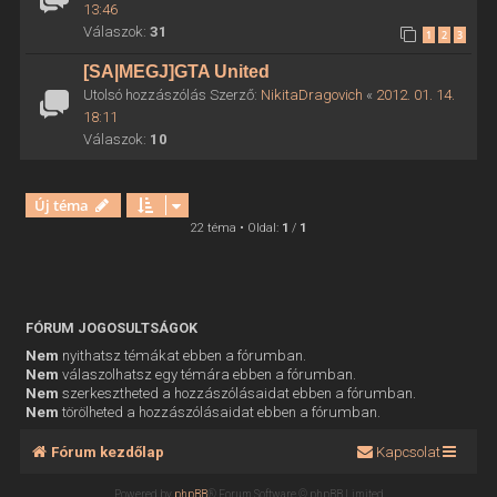
13:46
Válaszok:
31
1
2
3
[SA|MEGJ]GTA United
Utolsó hozzászólás Szerző:
NikitaDragovich
«
2012. 01. 14.
18:11
Válaszok:
10
Új téma
22 téma • Oldal:
1
/
1
FÓRUM JOGOSULTSÁGOK
Nem
nyithatsz témákat ebben a fórumban.
Nem
válaszolhatsz egy témára ebben a fórumban.
Nem
szerkesztheted a hozzászólásaidat ebben a fórumban.
Nem
törölheted a hozzászólásaidat ebben a fórumban.
Fórum kezdőlap
Kapcsolat
Powered by
phpBB
® Forum Software © phpBB Limited