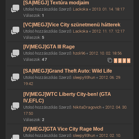
[SA|MEGJ] Textúra modjaim
Utolsó hozzászólás Szerző:
Lackoka
«
2013. 01. 14. 18:17
Válaszok:
1
[VC|MEGJ]Vice City szünetmenü hátterek
Utolsó hozzászólás Szerző:
Lackoka
«
2012. 11. 17. 12:17
Válaszok:
5
[IV|MEGJ]GTA III Rage
Utolsó hozzászólás Szerző:
hzoli96
«
2012. 10. 02. 18:56
Válaszok:
47
1
2
3
4
[SA|MEGJ]Grand Theft Auto: Wild Life
Utolsó hozzászólás Szerző:
sleepy93hun
«
2012. 06. 29.
19:42
[IV|MEGJ]WTC Liberty City-ben! (GTA
IV,EFLC)
Utolsó hozzászólás Szerző:
NikitaDragovich
«
2012. 04. 30.
17:50
Válaszok:
2
[IV|MEGJ]GTA Vice City Rage Mod
Utolsó hozzászólás Szerző:
sleepy93hun
«
2012. 02. 10.