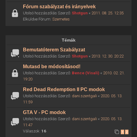
Fórum szabályzat és irányelvek
Utolsó hozzászólás Szerző:
Shotgun
«
2011. 08. 25. 12:35
Elküldve Fórum:
Szemetes
Témák
Bemutatóterem Szabályzat
Utolsó hozzászólás Szerző:
Shotgun
«
2013. 12. 30. 20:22
Mutasd be módosításod!
Utolsó hozzászólás Szerző:
Bence (Visali)
«
2010. 02. 21.
19:20
Red Dead Redemption II PC modok
Utolsó hozzászólás Szerző:
dani.szentgali
«
2020. 05. 13.
11:59
GTA V - PC modok
Utolsó hozzászólás Szerző:
dani.szentgali
«
2020. 05. 13.
11:47
Válaszok:
16
1
2