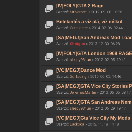
[IV|FOLY]GTA 2 Rage
Szerző:
Mr.Vercetti
» 2012. 09. 08. 10:26
Betekintés a víz alá, víz nélkül.
Szerző:
Corelighter
» 2014. 02. 06. 02:44
[SA|MEGJ]San Andreas Mod Loa
Szerző:
Shotgun
» 2013. 12. 30. 06:28
[IV|FOLY]GTA London 1969 RAG
Szerző:
sleepy93hun
» 2012. 02. 05. 19:41
[VC|MEGJ]Dance Mod
Szerző:
Surfacing
» 2010. 06. 02. 14:46
[SA|MEGJ]GTA Vice City Stories 
Szerző:
JellemesMartin
» 2013. 05. 05. 08:17
[SA|MEGJ]GTA San Andreas Nem H
Szerző:
sleepy93hun
» 2012. 06. 29. 19:47
[VC|MEGJ]Gta Vice City My Mods
Szerző:
Lackoka
» 2012. 11. 18. 14:18