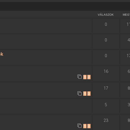
VÁLASZOK
MEG
0
1
0
4
ok
0
1
16
6
1
2
17
8
1
2
5
3
23
8
1
2