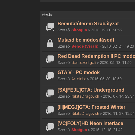
TÉMÁK
Bemutatóterem Szabályzat
Szerző:
Shotgun
» 2013. 12. 30. 20:22
Mutasd be módosításod!
Szerző:
Bence (Visali)
» 2010. 02. 21. 19:20
Red Dead Redemption II PC mod
Szerző:
dani.szentgali
» 2020. 05. 13. 11:59
GTA V - PC modok
Szerző:
Arminho
» 2015. 05. 30. 18:59
[SA|FEJL]GTA: Underground
Szerző:
NikitaDragovich
» 2016. 07. 14. 23:34
[III|MEGJ]GTA: Frosted Winter
Szerző:
NikitaDragovich
» 2016. 11. 27. 12:54
[VC|FOLY]HD Neon Interface
Szerző:
Shotgun
» 2015. 12. 18. 21:42