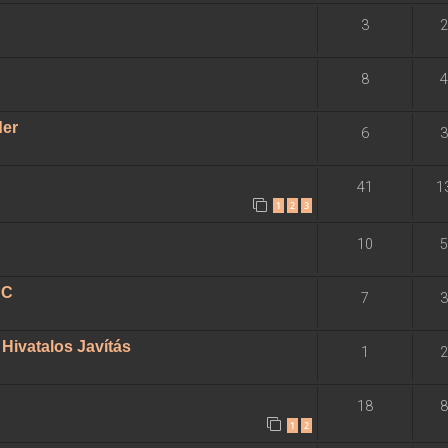
3
2
8
4
der
6
3
E
41
1
1
2
3
10
5
PC
7
3
ivatalos Javítás
1
2
18
8
1
2