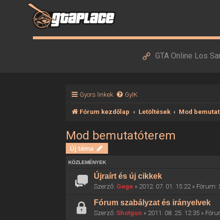
GTA Online Los Sa
Gyors linkek
GyIK
Fórum kezdőlap
Letöltések
Mod bemutat
Mod bemutatóterem
Új téma
KÖZLEMÉNYEK
Újraírt és új cikkek
Szerző:
Gege
» 2012. 07. 01. 15:22 » Fórum:
Fórum szabályzat és irányelvek
Szerző:
Shotgun
» 2011. 08. 25. 12:35 » Fór