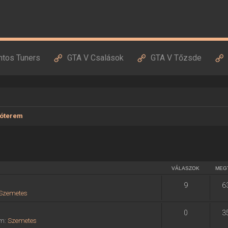
ntos Tuners
GTA V Csalások
GTA V Tőzsde
óterem
VÁLASZOK
MEG
9
6
Szemetes
0
3
um:
Szemetes