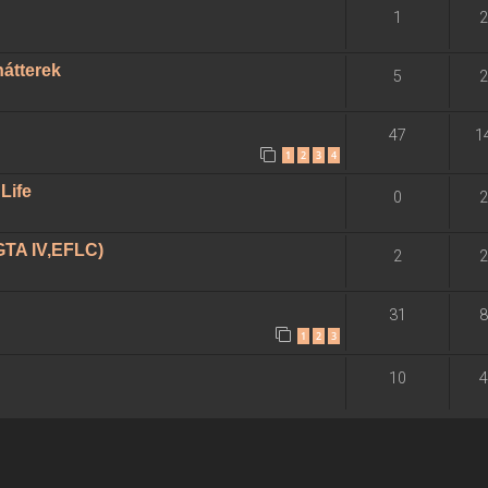
1
2
átterek
5
2
47
1
1
2
3
4
Life
0
2
GTA IV,EFLC)
2
2
d
31
8
1
2
3
10
4