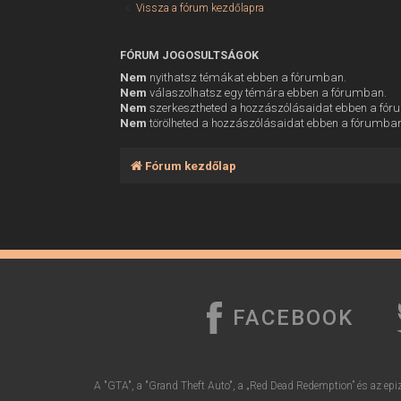
Vissza a fórum kezdőlapra
FÓRUM JOGOSULTSÁGOK
Nem
nyithatsz témákat ebben a fórumban.
Nem
válaszolhatsz egy témára ebben a fórumban.
Nem
szerkesztheted a hozzászólásaidat ebben a fó
Nem
törölheted a hozzászólásaidat ebben a fórumba
Fórum kezdőlap
FACEBOOK
A "GTA", a "Grand Theft Auto", a „Red Dead Redemption” és az epiz