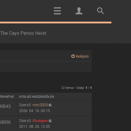
The Cayo Perico Heist
Belépés
22 téma • Oldal:
1
/
1
TEKINTVE
UTOLSÓ HOZZÁSZÓLÁS
Szerző:
ricsi2003
39543
2026. 04. 16. 00:15
Szerző:
Shotgun
58936
2011. 08. 25. 12:35