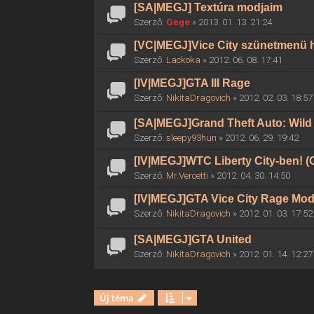
[SA|MEGJ] Textúra modjaim
Szerző:
Gege
» 2013. 01. 13. 21:24
[VC|MEGJ]Vice City szünetmenü h
Szerző:
Lackoka
» 2012. 06. 08. 17:41
[IV|MEGJ]GTA III Rage
Szerző:
NikitaDragovich
» 2012. 02. 03. 18:57
[SA|MEGJ]Grand Theft Auto: Wild 
Szerző:
sleepy93hun
» 2012. 06. 29. 19:42
[IV|MEGJ]WTC Liberty City-ben! (
Szerző:
Mr.Vercetti
» 2012. 04. 30. 14:50
[IV|MEGJ]GTA Vice City Rage Mo
Szerző:
NikitaDragovich
» 2012. 01. 03. 17:52
[SA|MEGJ]GTA United
Szerző:
NikitaDragovich
» 2012. 01. 14. 12:27
Új téma