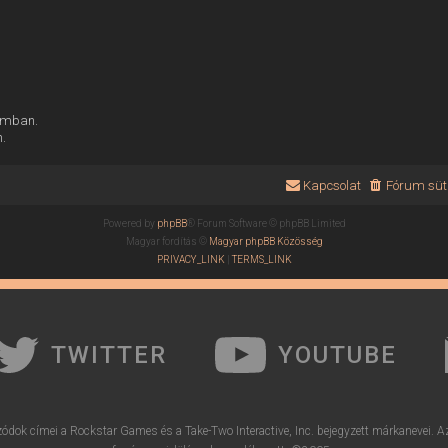
rumban.
n.
Kapcsolat
Fórum süti
Powered by
phpBB
® Forum Software © phpBB Limited
Magyar fordítás ©
Magyar phpBB Közösség
PRIVACY_LINK
|
TERMS_LINK
TWITTER
YOUTUBE
ódok címei a Rockstar Games és a Take-Two Interactive, Inc. bejegyzett márkanevei. A