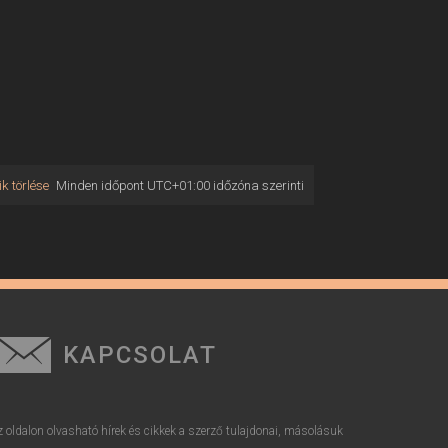
k törlése
Minden időpont
UTC+01:00
időzóna szerinti
KAPCSOLAT
z oldalon olvasható hírek és cikkek a szerző tulajdonai, másolásuk