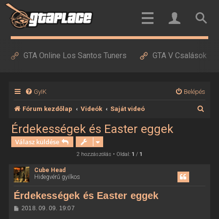
GTA Online Los Santos Tuners
GTA V Csalások
GyIK
Belépés
K
Fórum kezdőlap
Videók
Saját videó
e
Érdekességek és Easter eggek
r
Válasz küldése
e
2 hozzászólás • Oldal:
1
/
1
s
Cube Head
Hidegvérű gyilkos
é
s
Érdekességek és Easter eggek
H
2018. 09. 09. 19:07
o