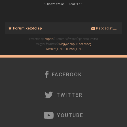
s
2 hozzászólás • Oldal:
1
/
1
z
a
a
t
Fórum kezdőlap
Kapcsolat
e
t
Powered by
phpBB
® Forum Software © phpBB Limited
e
Magyar fordítás ©
Magyar phpBB Közösség
j
PRIVACY_LINK
|
TERMS_LINK
é
r
e
FACEBOOK
TWITTER
YOUTUBE