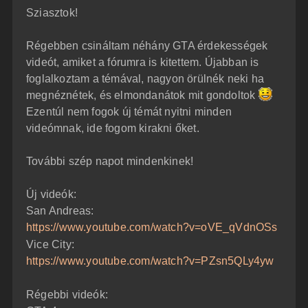
z
Sziasztok!
z
á
s
z
Régebben csináltam néhány GTA érdekességek
ó
l
videót, amiket a fórumra is kitettem. Újabban is
á
foglalkoztam a témával, nagyon örülnék neki ha
s
megnéznétek, és elmondanátok mit gondoltok
Ezentúl nem fogok új témát nyitni minden
videómnak, ide fogom kirakni őket.
További szép napot mindenkinek!
Új videók:
San Andreas:
https://www.youtube.com/watch?v=oVE_qVdnOSs
Vice City:
https://www.youtube.com/watch?v=PZsn5QLy4yw
Régebbi videók: