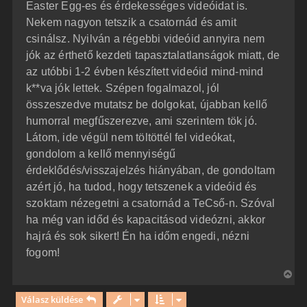
Easter Egg-es és érdekességes videóidat is.
Nekem nagyon tetszik a csatornád és amit
csinálsz. Nyilván a régebbi videóid annyira nem
jók az érthető kezdeti tapasztalatlanságok miatt, de
az utóbbi 1-2 évben készített videóid mind-mind
k**va jók lettek. Szépen fogalmazol, jól
összeszedve mutatsz be dolgokat, újabban kellő
humorral megfűszerezve, ami szerintem tök jó.
Látom, ide végül nem töltöttél fel videókat,
gondolom a kellő mennyiségű
érdeklődés/visszajelzés hiányában, de gondoltam
azért jó, ha tudod, hogy tetszenek a videóid és
szoktam nézegetni a csatornád a TeCső-n. Szóval
ha még van időd és kapacitásod videózni, akkor
hajrá és sok sikert! Én ha időm engedi, nézni
fogom!
V
i
Válasz küldése
s