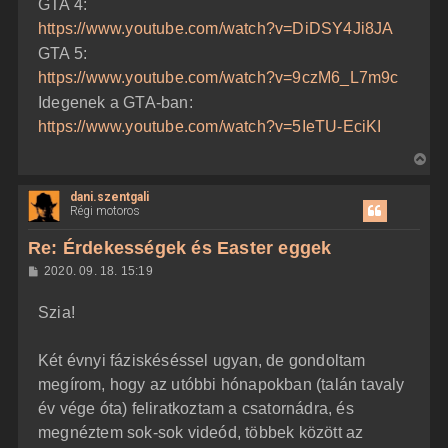
GTA 4:
https://www.youtube.com/watch?v=DiDSY4Ji8JA
GTA 5:
https://www.youtube.com/watch?v=9czM6_L7m9c
Idegenek a GTA-ban:
https://www.youtube.com/watch?v=5IeTU-EciKI
V
i
dani.szentgali
s
Régi motoros
s
z
Re: Érdekességek és Easter eggek
a
H
2020. 09. 18. 15:19
a
o
z
t
Szia!
z
e
á
t
s
z
Két évnyi fáziskéséssel ugyan, de gondoltam
e
ó
j
l
megírom, hogy az utóbbi hónapokban (talán tavaly
á
é
év vége óta) feliratkoztam a csatornádra, és
s
r
megnéztem sok-sok videód, többek között az
e