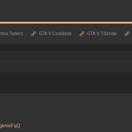
ntos Tuners
GTA V Csalások
GTA V Tőzsde
LfgkmsFqQ