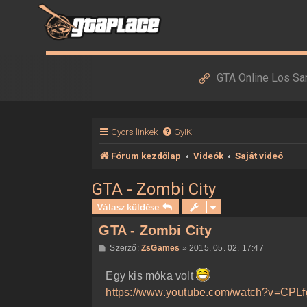
GTA Online Los Sa
Gyors linkek
GyIK
Fórum kezdőlap
Videók
Saját videó
GTA - Zombi City
Válasz küldése
GTA - Zombi City
H
Szerző:
ZsGames
»
2015. 05. 02. 17:47
o
z
Egy kis móka volt
z
á
https://www.youtube.com/watch?v=CP
s
z