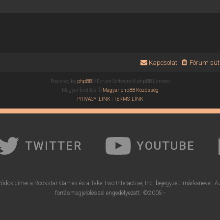
Kapcsolat
Fórum süti
Powered by
phpBB
® Forum Software © phpBB Limited
Magyar fordítás ©
Magyar phpBB Közösség
PRIVACY_LINK
|
TERMS_LINK
TWITTER
YOUTUBE
ódok címei a Rockstar Games és a Take-Two Interactive, Inc. bejegyzett márkanevei. A
forrásmegjelöléssel engedélyezett. ©2005 -