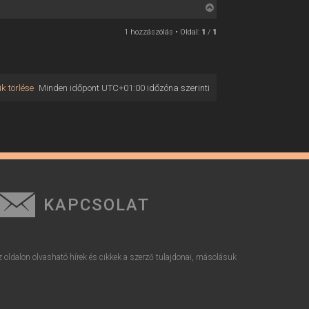
V
i
1 hozzászólás • Oldal:
1
/
1
s
s
z
a
k törlése
Minden időpont
UTC+01:00
időzóna szerinti
a
t
e
t
e
j
é
r
KAPCSOLAT
e
z oldalon olvasható hírek és cikkek a szerző tulajdonai, másolásuk