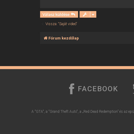
ó
l
á
Válasz küldése
s
Vissza: “Saját videó”
Fórum kezdőlap
FACEBOOK
A "GTA", a "Grand Theft Auto", a „Red Dead Redemption” és az epiz