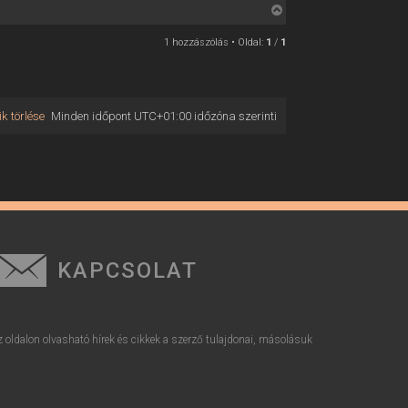
V
i
1 hozzászólás • Oldal:
1
/
1
s
s
z
a
k törlése
Minden időpont
UTC+01:00
időzóna szerinti
a
t
e
t
e
j
é
r
KAPCSOLAT
e
z oldalon olvasható hírek és cikkek a szerző tulajdonai, másolásuk