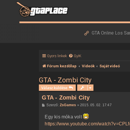
GTA Online Los Sa
Gyors linkek
GyIK
Fórum kezdőlap
Videók
Saját videó
GTA - Zombi City
Válasz küldése
GTA - Zombi City
H
Szerző:
ZsGames
»
2015. 05. 02. 17:47
o
z
Egy kis móka volt
z
á
https://www.youtube.com/watch?v=CP
s
z