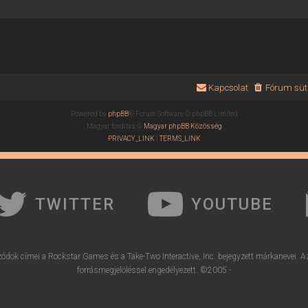
Kapcsolat
Fórum süti
Powered by
phpBB
® Forum Software © phpBB Limited
Magyar fordítás ©
Magyar phpBB Közösség
PRIVACY_LINK
|
TERMS_LINK
TWITTER
YOUTUBE
ódok címei a Rockstar Games és a Take-Two Interactive, Inc. bejegyzett márkanevei. A
forrásmegjelöléssel engedélyezett. ©2005 -