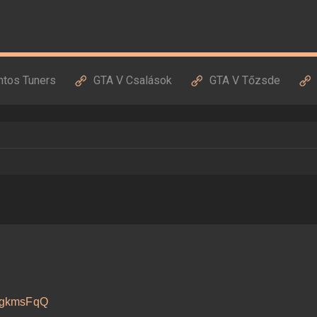
ntos Tuners
GTA V Csalások
GTA V Tőzsde
LfgkmsFqQ