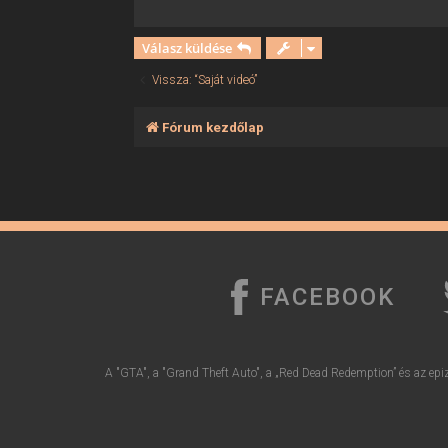
ó
l
á
Válasz küldése
s
Vissza: “Saját videó”
Fórum kezdőlap
FACEBOOK
A "GTA", a "Grand Theft Auto", a „Red Dead Redemption” és az epiz