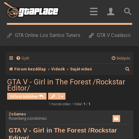
GTA Online Los Santos Tuners
GTA V Csalások
GyIK
Belépés
K
Fórum kezdőlap
Videók
Saját videó
e
GTA V - Girl in The Forest /Rockstar
Editor/
r
Válasz küldése
e
1 hozzászólás • Oldal:
1
/
1
s
é
ZsGames
Rosenberg-szindrómás
s
GTA V - Girl in The Forest /Rockstar
Editor/