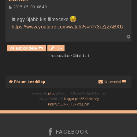
H
2015. 05. 09. 06:49
o
z
Itt egy újabb kis filmecske
z
á
https://www.youtube.com/watch?v=RR3cZjZABKU
s
z
ó
V
l
i
á
Válasz küldése
s
s
s
1 hozzászólás • Oldal:
1
/
1
z
a
a
t
Fórum kezdőlap
Kapcsolat
e
t
Powered by
phpBB
® Forum Software © phpBB Limited
e
Magyar fordítás ©
Magyar phpBB Közösség
j
PRIVACY_LINK
|
TERMS_LINK
é
r
e
FACEBOOK