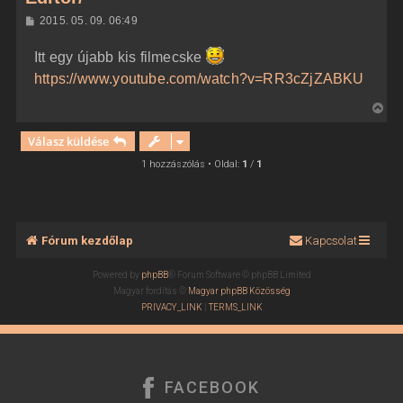
H
2015. 05. 09. 06:49
o
z
Itt egy újabb kis filmecske
z
á
https://www.youtube.com/watch?v=RR3cZjZABKU
s
z
ó
V
l
i
á
Válasz küldése
s
s
s
1 hozzászólás • Oldal:
1
/
1
z
a
a
t
Fórum kezdőlap
Kapcsolat
e
t
Powered by
phpBB
® Forum Software © phpBB Limited
e
Magyar fordítás ©
Magyar phpBB Közösség
j
PRIVACY_LINK
|
TERMS_LINK
é
r
e
FACEBOOK