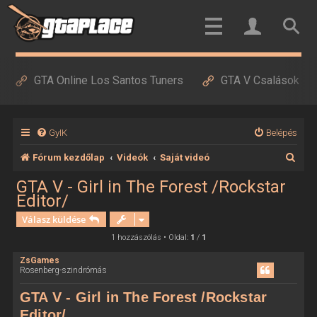
GTA Online Los Santos Tuners
GTA V Csalások
GyIK
Belépés
K
Fórum kezdőlap
Videók
Saját videó
e
GTA V - Girl in The Forest /Rockstar
Editor/
r
Válasz küldése
e
1 hozzászólás • Oldal:
1
/
1
s
é
ZsGames
Rosenberg-szindrómás
s
GTA V - Girl in The Forest /Rockstar
Editor/