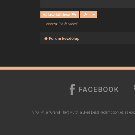
ó
l
á
Válasz küldése
s
Vissza: “Saját videó”
Fórum kezdőlap
FACEBOOK
A "GTA", a "Grand Theft Auto", a „Red Dead Redemption” és az epiz