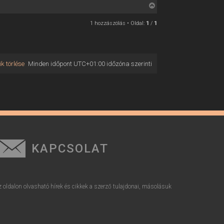
V
i
1 hozzászólás • Oldal:
1
/
1
s
s
z
a
k törlése
Minden időpont
UTC+01:00
időzóna szerinti
a
t
e
t
e
j
é
r
KAPCSOLAT
e
z oldalon olvasható hírek és cikkek a szerző tulajdonai, másolásuk