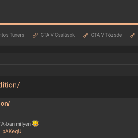
ntos Tuners
GTA V Csalások
GTA V Tőzsde
ition/
ion/
GTA-ban milyen
LF_pAKeqU