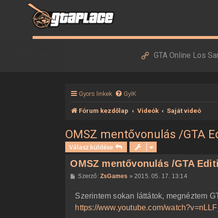
GTA Online Los Sa
Gyors linkek
GyIK
Fórum kezdőlap
Videók
Saját videó
OMSZ mentővonulás /GTA Ed
Válasz küldése
OMSZ mentővonulás /GTA Edit
H
Szerző:
ZsGames
»
2015. 05. 17. 13:14
o
z
Szerintem sokan láttátok, megnéztem 
z
á
https://www.youtube.com/watch?v=nL
s
z