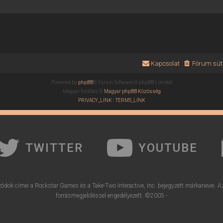
Kapcsolat
Fórum süti
Powered by
phpBB
® Forum Software © phpBB Limited
Magyar fordítás ©
Magyar phpBB Közösség
PRIVACY_LINK
|
TERMS_LINK
TWITTER
YOUTUBE
ódok címei a Rockstar Games és a Take-Two Interactive, Inc. bejegyzett márkanevei. A
forrásmegjelöléssel engedélyezett. ©2005 -