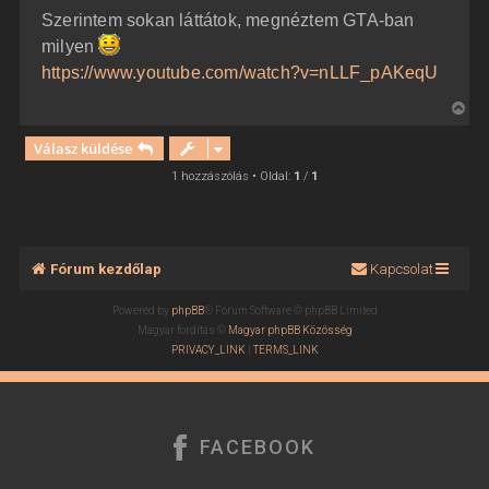
z
Szerintem sokan láttátok, megnéztem GTA-ban
z
á
milyen
s
z
https://www.youtube.com/watch?v=nLLF_pAKeqU
ó
l
V
á
s
i
Válasz küldése
s
s
1 hozzászólás • Oldal:
1
/
1
z
a
a
t
Fórum kezdőlap
Kapcsolat
e
t
Powered by
phpBB
® Forum Software © phpBB Limited
e
Magyar fordítás ©
Magyar phpBB Közösség
j
PRIVACY_LINK
|
TERMS_LINK
é
r
e
FACEBOOK