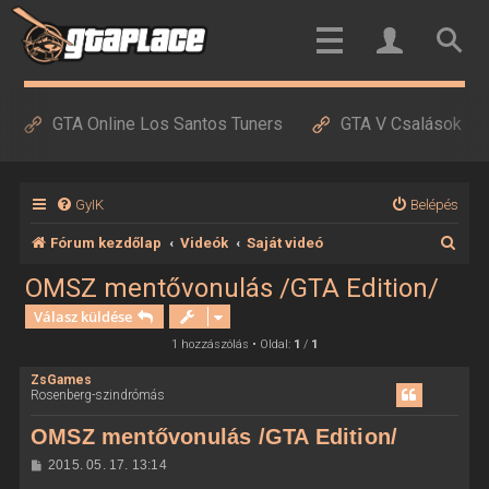
GTA Online Los Santos Tuners
GTA V Csalások
GyIK
Belépés
K
Fórum kezdőlap
Videók
Saját videó
e
OMSZ mentővonulás /GTA Edition/
r
Válasz küldése
e
1 hozzászólás • Oldal:
1
/
1
s
ZsGames
Rosenberg-szindrómás
é
s
OMSZ mentővonulás /GTA Edition/
H
2015. 05. 17. 13:14
o