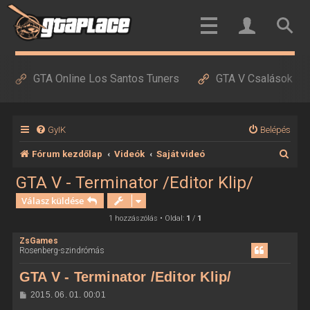
GTA Online Los Santos Tuners
GTA V Csalások
GyIK
Belépés
K
Fórum kezdőlap
Videók
Saját videó
e
GTA V - Terminator /Editor Klip/
r
Válasz küldése
e
1 hozzászólás • Oldal:
1
/
1
s
ZsGames
Rosenberg-szindrómás
é
s
GTA V - Terminator /Editor Klip/
H
2015. 06. 01. 00:01
o