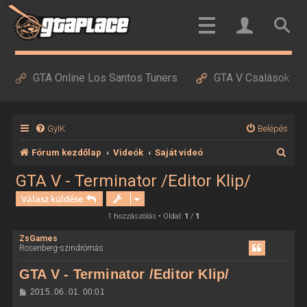
GTA Online Los Santos Tuners
GTA V Csalások
GyIK
Belépés
K
Fórum kezdőlap
Videók
Saját videó
e
GTA V - Terminator /Editor Klip/
r
Válasz küldése
e
1 hozzászólás • Oldal:
1
/
1
s
ZsGames
Rosenberg-szindrómás
é
s
GTA V - Terminator /Editor Klip/
H
2015. 06. 01. 00:01
o