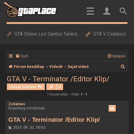
GTA Online Los Santos Tuners
GTA V Csalások
GyIK
Belépés
K
Fórum kezdőlap
Videók
Saját videó
e
GTA V - Terminator /Editor Klip/
r
Válasz küldése
e
1 hozzászólás • Oldal:
1
/
1
s
ZsGames
Rosenberg-szindrómás
é
s
GTA V - Terminator /Editor Klip/
H
2015. 06. 01. 00:01
o