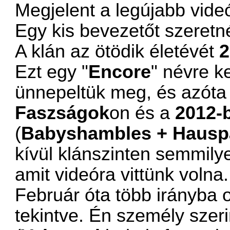
Megjelent a legújabb vide
Egy kis bevezetőt szeretné
A klán az ötödik életévét
2
Ezt egy "
Encore
" névre k
ünnepeltük meg, és azóta
Faszságok
on és a
2012-
(
Babyshambles + Hausp
kívül klánszinten semmil
amit videóra vittünk volna.
Február óta több irányba o
tekintve. Én személy sze