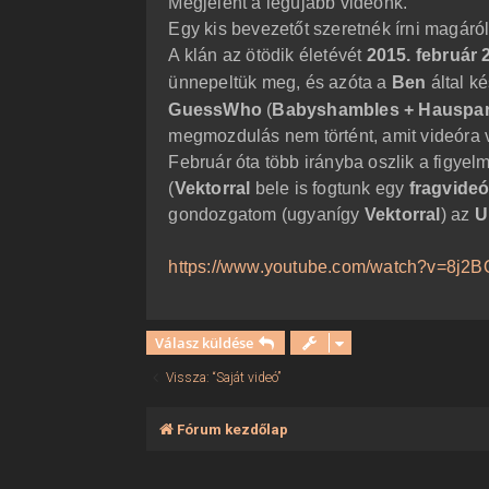
Megjelent a legújabb videónk.
ó
l
Egy kis bevezetőt szeretnék írni magáról
á
A klán az ötödik életévét
2015. február 
s
ünnepeltük meg, és azóta a
Ben
által ké
GuessWho
(
Babyshambles + Hauspa
megmozdulás nem történt, amit videóra v
Február óta több irányba oszlik a figye
(
Vektorral
bele is fogtunk egy
fragvide
gondozgatom (ugyanígy
Vektorral
) az
U
https://www.youtube.com/watch?v=8j2
Válasz küldése
Vissza: “Saját videó”
Fórum kezdőlap