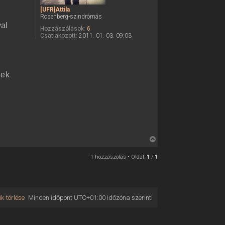
[UFR]Attila
Rosenberg-szindrómás
val
Hozzászólások:
6
Csatlakozott:
2011. 01. 03. 09:03
zek
V
i
1 hozzászólás • Oldal:
1
/
1
s
s
z
a
k törlése
Minden időpont
UTC+01:00
időzóna szerinti
a
t
e