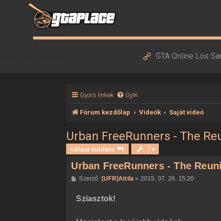
GTA Online Los Sa
Gyors linkek
GyIK
Fórum kezdőlap
Videók
Saját videó
Urban FreeRunners - The Re
Válasz küldése
Urban FreeRunners - The Reun
H
Szerző:
[UFR]Attila
»
2015. 07. 26. 15:20
o
z
Sziasztok!
z
á
s
z