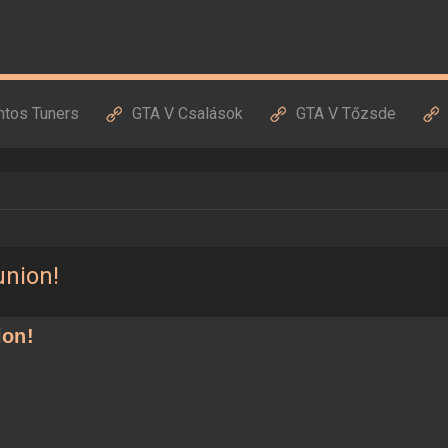
ntos Tuners
GTA V Csalások
GTA V Tőzsde
union!
ion!