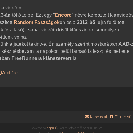
 a videóról.
23-án
töltötte be. Ezt egy "
Encore
" névre keresztelt klánvideó
szített
Random Faszságok
on és a
2012-ből
újra feltöltött
rk
felállású) csapat videóin kívül klánszinten semmilyen
ittünk volna.
lmünk a játékot tekintve. Én személy szerint mostanában
AAD
-
ó
készítésbe, ami a napokon belül látható is lesz), és mellette
rban FreeRunners klánszervert
is.
BQAmL5ec
Kapcsolat
Fórum süti
Powered by
phpBB
® Forum Software © phpBB Limited