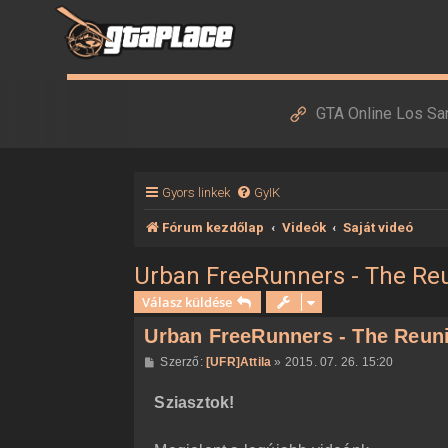
GTA Online Los Sa
Gyors linkek
GyIK
Fórum kezdőlap
Videók
Saját videó
Urban FreeRunners - The Re
Válasz küldése
Urban FreeRunners - The Reun
H
Szerző:
[UFR]Attila
»
2015. 07. 26. 15:20
o
z
Sziasztok!
z
á
s
z