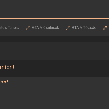
ntos Tuners
GTA V Csalások
GTA V Tőzsde
union!
ion!