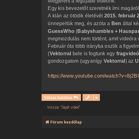
Megjelent a legújabb videónk.
ó
l
Egy kis bevezetőt szeretnék írni magáról
á
A klán az ötödik életévét
2015. február 
s
ünnepeltük meg, és azóta a
Ben
által ké
GuessWho
(
Babyshambles + Hauspa
megmozdulás nem történt, amit videóra v
Február óta több irányba oszlik a figye
(
Vektorral
bele is fogtunk egy
fragvide
gondozgatom (ugyanígy
Vektorral
) az
U
https://www.youtube.com/watch?v=8j2
Válasz küldése
Vissza: “Saját videó”
Fórum kezdőlap