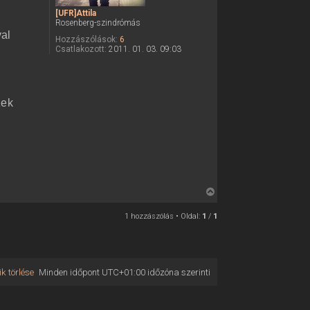
[UFR]Attila
Rosenberg-szindrómás
val
Hozzászólások:
6
Csatlakozott:
2011. 01. 03. 09:03
zek
V
i
1 hozzászólás • Oldal:
1
/
1
s
s
z
a
k törlése
Minden időpont
UTC+01:00
időzóna szerinti
a
t
e