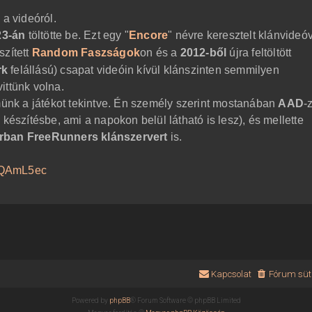
 a videóról.
23-án
töltötte be. Ezt egy "
Encore
" névre keresztelt klánvideó
szített
Random Faszságok
on és a
2012-ből
újra feltöltött
rk
felállású) csapat videóin kívül klánszinten semmilyen
ittünk volna.
lmünk a játékot tekintve. Én személy szerint mostanában
AAD
-
ó
készítésbe, ami a napokon belül látható is lesz), és mellette
rban FreeRunners klánszervert
is.
BQAmL5ec
Kapcsolat
Fórum süti
Powered by
phpBB
® Forum Software © phpBB Limited