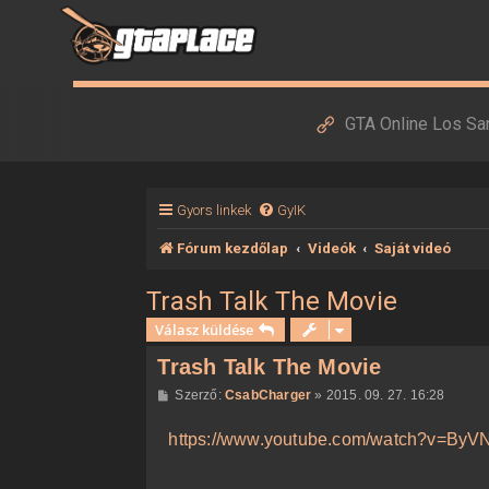
GTA Online Los Sa
Gyors linkek
GyIK
Fórum kezdőlap
Videók
Saját videó
Trash Talk The Movie
Válasz küldése
Trash Talk The Movie
H
Szerző:
CsabCharger
»
2015. 09. 27. 16:28
o
z
https://www.youtube.com/watch?v=ByVN7
z
á
s
z