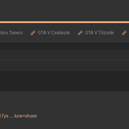
ntos Tuners
GTA V Csalások
GTA V Tőzsde
ys ... ture=share