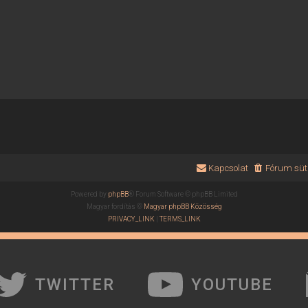
Kapcsolat
Fórum süti
Powered by
phpBB
® Forum Software © phpBB Limited
Magyar fordítás ©
Magyar phpBB Közösség
PRIVACY_LINK
|
TERMS_LINK
TWITTER
YOUTUBE