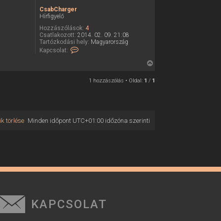
CsabCharger
Hírfigyelő
Hozzászólások:
4
Csatlakozott:
2014. 02. 09. 21:08
Tartózkodási hely:
Magyarország
K
Kapcsolat:
a
p
V
c
i
s
1 hozzászólás • Oldal:
1
/
1
o
s
l
s
a
z
t
f
a
e
k törlése
Minden időpont
UTC+01:00
időzóna szerinti
a
l
v
t
é
e
t
e
t
l
e
e
j
C
s
é
a
r
b
C
KAPCSOLAT
e
h
a
r