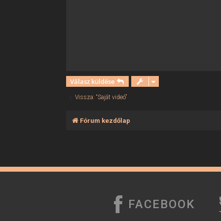
ó
l
á
s
Válasz küldése
Vissza: “Saját videó”
Fórum kezdőlap
FACEBOOK