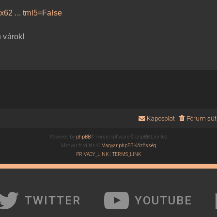
62 ... tml5=False
 várok!
Kapcsolat
Fórum süti
Powered by
phpBB
® Forum Software © phpBB Limited
Magyar fordítás ©
Magyar phpBB Közösség
PRIVACY_LINK
|
TERMS_LINK
TWITTER
YOUTUBE