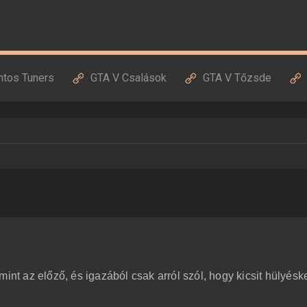
ntos Tuners
GTA V Csalások
GTA V Tőzsde
mint az előző, és igazából csak arról szól, hogy kicsit hülyés