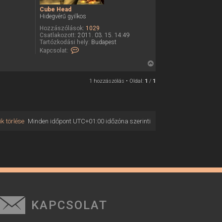
Cube Head
Hidegvérű gyilkos
Hozzászólások:
1029
Csatlakozott:
2011. 03. 15. 14:49
Tartózkodási hely:
Budapest
K
Kapcsolat:
a
p
V
c
i
s
1 hozzászólás • Oldal:
1
/
1
o
s
l
s
a
z
t
f
a
e
k törlése
Minden időpont
UTC+01:00
időzóna szerinti
a
l
v
t
é
e
t
e
t
l
e
e
j
C
u
é
b
r
e
H
KAPCSOLAT
e
e
a
d