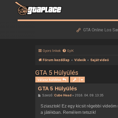
GTA Online Los Sa
Gyors linkek
GyIK
Fórum kezdőlap
Videók
Saját videó
GTA 5 Hülyülés
Válasz küldése
GTA 5 Hülyülés
H
Szerző:
Cube Head
»
2016. 04. 09. 13:35
o
z
Sziasztok! Ez egy kicsit régebbi videóm 
z
á
a játékban. Remélem tetszik!
s
z