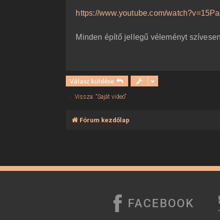
ó
l
https://www.youtube.com/watch?v=15Pax
á
s
Minden építő jellegű véleményt szívesen
Válasz küldése
Vissza: “Saját videó”
Fórum kezdőlap
FACEBOOK