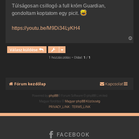
z
Túlságosan csillogó a full króm Guardian,
z
á
gondoltam koptatom egy picit.
s
z
ó
l
https://youtu.be/M9Di34LyKH4
á
s
V
i
Válasz küldése
s
s
1 hozzászólás • Oldal:
1
/
1
z
a
a
t
Fórum kezdőlap
Kapcsolat
e
t
Powered by
phpBB
® Forum Software © phpBB Limited
e
Magyar fordítás ©
Magyar phpBB Közösség
j
PRIVACY_LINK
|
TERMS_LINK
é
r
e
FACEBOOK