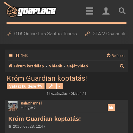
GTA Online Los Santos Tuners
GTA V Csalások
GyIK
Belépés
K
Fórum kezdőlap
Videók
Saját videó
e
Króm Guardian koptatás!
r
Válasz küldése
e
1 hozzászólás • Oldal:
1
/
1
s
KalaChannel
Hírfigyelő
é
s
Króm Guardian koptatás!
H
2016. 08. 28. 12:47
o