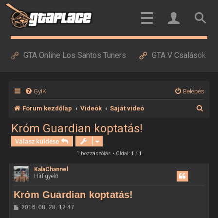
GTA Online Los Santos Tuners
GTA V Csalások
GyIK
Belépés
K
Fórum kezdőlap
Videók
Saját videó
e
Króm Guardian koptatás!
r
Válasz küldése
e
1 hozzászólás • Oldal:
1
/
1
s
KalaChannel
Hírfigyelő
é
s
Króm Guardian koptatás!
H
2016. 08. 28. 12:47
o