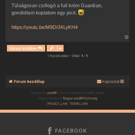
z
Túlságosan csillogó a full króm Guardian,
z
á
gondoltam koptatom egy picit.
s
z
ó
l
https://youtu.be/M9Di34LyKH4
á
s
V
i
Válasz küldése
s
s
1 hozzászólás • Oldal:
1
/
1
z
a
a
t
Fórum kezdőlap
Kapcsolat
e
t
Powered by
phpBB
® Forum Software © phpBB Limited
e
Magyar fordítás ©
Magyar phpBB Közösség
j
PRIVACY_LINK
|
TERMS_LINK
é
r
e
FACEBOOK