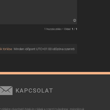
V
i
1 hozzászólás • Oldal:
1
/
1
s
s
z
a
k törlése
Minden időpont
UTC+01:00
időzóna szerinti
a
t
e
t
e
j
é
r
KAPCSOLAT
e
z oldalon olvasható hírek és cikkek a szerző tulajdonai, másolásuk