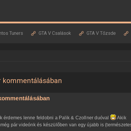
ntos Tuners
GTA V Csalások
GTA V Tőzsde
ner kommentálásában
r kommentálásában
tuk érdemes lenne feldobni a Palik & Czollner duóval
Akik
még pár videónk és készülőben van egy újabb is (természete