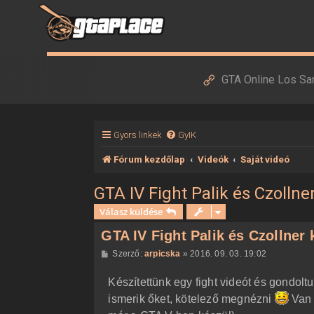
GTA Online Los Sa
Gyors linkek
GyIK
Fórum kezdőlap
Videók
Saját videó
GTA IV Fight Palik és Czoll
Válasz küldése
GTA IV Fight Palik és Czollne
H
Szerző:
arpicska
»
2016. 09. 03. 19:02
o
z
Készítettünk egy fight videót és gondol
z
á
ismerik őket, kötelező megnézni
Van 
s
z