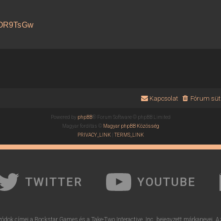
ozOR9TsGw
Kapcsolat
Fórum süti
Powered by
phpBB
® Forum Software © phpBB Limited
Magyar fordítás ©
Magyar phpBB Közösség
PRIVACY_LINK
|
TERMS_LINK
TWITTER
YOUTUBE
ódok címei a Rockstar Games és a Take-Two Interactive, Inc. bejegyzett márkanevei. A