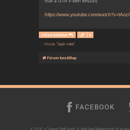
már a GTA V-ben készül)
ó
l
á
https://www.youtube.com/watch?v=tA
s
Válasz küldése
Vissza: “Saját videó”
Fórum kezdőlap
FACEBOOK
A "GTA", a "Grand Theft Auto", a „Red Dead Redemption” és az epiz