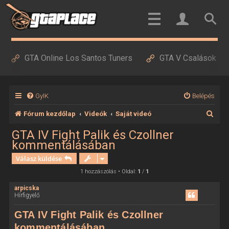
GTA Online Los Santos Tuners
GTA V Csalások
GyIK
Belépés
K
Fórum kezdőlap
Videók
Saját videó
e
GTA IV Fight Palik és Czollner
kommentálásában
r
Válasz küldése
e
1 hozzászólás • Oldal:
1
/
1
s
é
arpicska
Hírfigyelő
s
GTA IV Fight Palik és Czollner
kommentálásában