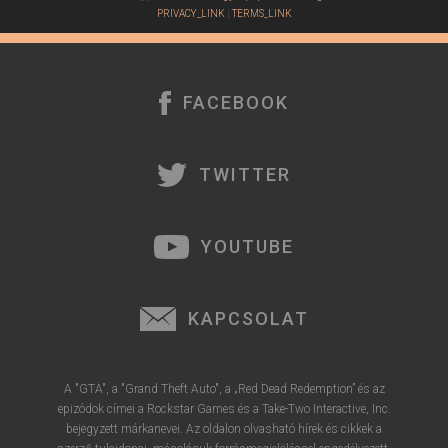
j
PRIVACY_LINK
|
TERMS_LINK
é
r
e
FACEBOOK
TWITTER
YOUTUBE
KAPCSOLAT
A "GTA", a "Grand Theft Auto", a „Red Dead Redemption” és az
epizódok címei a Rockstar Games és a Take-Two Interactive, Inc.
bejegyzett márkanevei. Az oldalon olvasható hírek és cikkek a