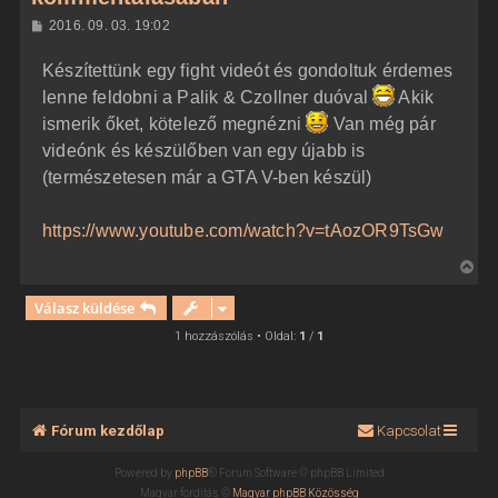
H
2016. 09. 03. 19:02
o
z
Készítettünk egy fight videót és gondoltuk érdemes
z
á
lenne feldobni a Palik & Czollner duóval
Akik
s
z
ismerik őket, kötelező megnézni
Van még pár
ó
l
videónk és készülőben van egy újabb is
á
(természetesen már a GTA V-ben készül)
s
https://www.youtube.com/watch?v=tAozOR9TsGw
V
i
Válasz küldése
s
s
1 hozzászólás • Oldal:
1
/
1
z
a
a
t
Fórum kezdőlap
Kapcsolat
e
t
Powered by
phpBB
® Forum Software © phpBB Limited
e
Magyar fordítás ©
Magyar phpBB Közösség