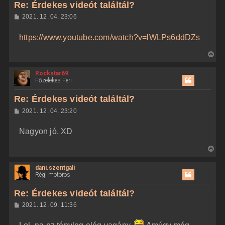
z
Re: Érdekes videót találtál?
e
a
H
2021. 12. 04. 23:06
a
o
z
t
https://www.youtube.com/watch?v=lWLPs6ddDZs
z
e
á
t
s
V
z
e
i
ó
j
l
Rockstar69
s
á
Főzelékes Feri
é
s
s
r
z
Re: Érdekes videót találtál?
e
a
H
2021. 12. 04. 23:20
a
o
z
t
Nagyon jó. XD
z
e
á
t
s
V
z
e
i
ó
j
l
dani.szentgali
s
á
Régi motoros
é
s
s
r
z
Re: Érdekes videót találtál?
e
a
H
2021. 12. 09. 11:36
a
o
z
t