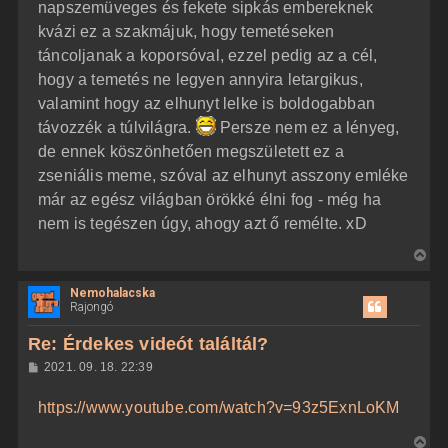
napszemüveges és fekete sipkás embereknek
kvázi ez a szakmájuk, hogy temetéseken
táncoljanak a koporsóval, ezzel pedig az a cél,
hogy a temetés ne legyen annyira letargikus,
valamint hogy az elhunyt lelke is boldogabban
távozzék a túlvilágra.
Persze nem ez a lényeg,
de ennek köszönhetően megszületett ez a
zseniális meme, szóval az elhunyt asszony emléke
már az egész világban örökké élni fog - még ha
nem is tegészen úgy, ahogy azt ő remélte. xD
V
i
Nemohalacska
s
Rajongó
s
z
Re: Érdekes videót találtál?
a
H
2021. 09. 18. 22:39
a
o
z
t
https://www.youtube.com/watch?v=93z5ExnLoKM
z
e
á
t
s
V