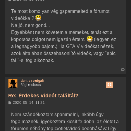
a
o
z
t
Te most komolyan végigspammelted a fórumot
z
e
á
videókkal?
t
s
z
Na jó, nem gond...
e
ó
j
l
Egyébként nem követem a mémeket, tehát ezt a
á
é
koporsós dolgot nem igazán értem.
(legyen ez
s
r
a legnagyobb bajom.) Ha GTA V videókat nézek,
e
azok általában összehasonlító videók, vagy "epic
fail"-el foglalkoznak.
V
i
dani.szentgali
s
Régi motoros
s
z
Re: Érdekes videót találtál?
a
H
2020. 05. 14. 11:21
a
o
z
t
Nem szándékoztam spammelni, inkább úgy
z
e
á
fogalmaznék, igyekeztem kicsit feldobni az életet a
t
s
z
fórumon néhány topic/ötlet/videó bedobásával így
e
ó