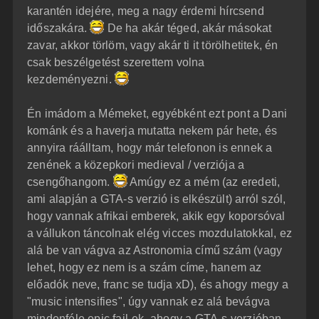
j
l
karantén idejére, meg a nagy érdemi hírcsend
á
é
időszakára.
De ha akár téged, akár másokat
s
r
zavar, akkor törlöm, vagy akár ti it törölhetitek, én
e
csak beszélgetést szerettem volna
kezdeményezni.
Én imádom a Mémeket, egyébként ezt pont a Dani
kománk és a haverja mutatta nekem pár hete, és
annyira ráálltam, hogy már telefonon is ennek a
zenének a közepkori medieval / verziója a
csengőhangom.
Amúgy ez a mém (az eredeti,
ami alapján a GTA-s verzió is elkészült) arról szól,
hogy vannak afrikai emberek, akik egy koporsóval
a vállukon táncolnak elég vicces mozdulatokkal, ez
alá be van vágva az Astronomia című szám (vagy
lehet, hogy ez nem is a szám címe, hanem az
előadók neve, franc se tudja xD), és ahogy megy a
"music intensifies", úgy vannak ez alá bevágva
mindenféle epic fail-ek, ahogy a GTA-s verzióban