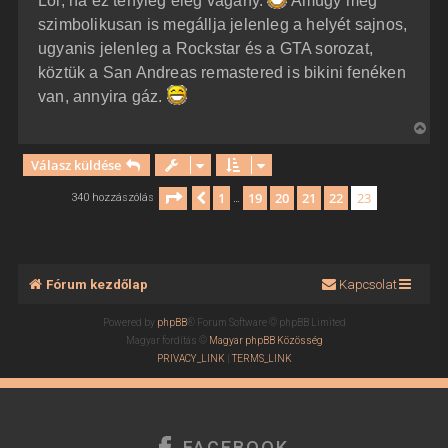
Lol, na ez tényleg elég vagány.
Amúgy még
z
e
á
szimbolikusan is megállja jelenleg a helyét sajnos,
t
s
z
ugyanis jelenleg a Rockstar és a GTA sorozat,
e
ó
j
l
köztük a San Andreas remastered is bikini fenéken
á
é
van, annyira gáz.
s
r
e
V
i
Válasz küldése
s
s
Oldal:
23
/
23
1
19
20
21
22
23
Előző
340 hozzászólás
…
z
a
a
t
Fórum kezdőlap
Kapcsolat
e
t
Powered by
phpBB
® Forum Software © phpBB Limited
e
Magyar fordítás ©
Magyar phpBB Közösség
j
PRIVACY_LINK
|
TERMS_LINK
é
r
e
FACEBOOK