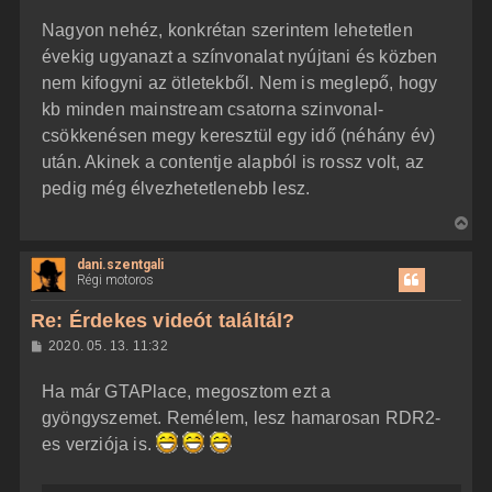
z
Nagyon nehéz, konkrétan szerintem lehetetlen
z
á
évekig ugyanazt a színvonalat nyújtani és közben
s
z
nem kifogyni az ötletekből. Nem is meglepő, hogy
ó
l
kb minden mainstream csatorna szinvonal-
á
csökkenésen megy keresztül egy idő (néhány év)
s
után. Akinek a contentje alapból is rossz volt, az
pedig még élvezhetetlenebb lesz.
V
i
dani.szentgali
s
Régi motoros
s
z
Re: Érdekes videót találtál?
a
H
2020. 05. 13. 11:32
a
o
z
t
Ha már GTAPlace, megosztom ezt a
z
e
á
gyöngyszemet. Remélem, lesz hamarosan RDR2-
t
s
z
es verziója is.
e
ó
j
l
á
é