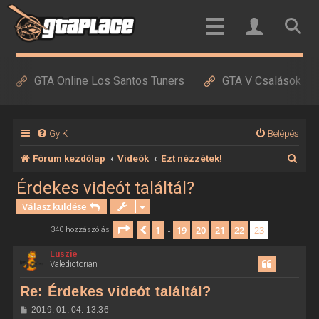
GTA Online Los Santos Tuners
GTA V Csalások
GyIK
Belépés
K
Fórum kezdőlap
Videók
Ezt nézzétek!
e
Érdekes videót találtál?
r
Válasz küldése
e
Oldal:
23
/
23
1
19
20
21
22
23
Előző
340 hozzászólás
…
s
Luszie
é
Valedictorian
s
Re: Érdekes videót találtál?
H
2019. 01. 04. 13:36
o