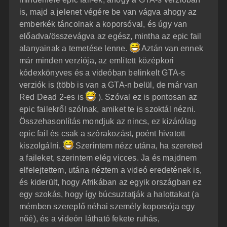
is, majd a jelenet végére be van vágva ahogy az
emberkék táncolnak a koporsóval, és úgy van
előadva/összevágva az egész, mintha az epic fail
alanyainak a temetése lenne.
Aztán van ennek
már minden verziója, az említett középkori
kódexkönyves és a videóban belinkelt GTA-s
verziók is (több is van a GTA-n belül, de már van
Red Dead 2-es is
). Szóval ez is pontosan az
epic failekről szólnak, amiket te is szoktál nézni.
Összehasonlítás mondjuk az nincs, ez kizárólag
epic fail és csak a szórakozást, poént hivatott
kiszolgálni.
Szerintem nézz utána, ha szereted
a faileket, szerintem elég vicces. Ja és majdnem
elfelejtettem, utána néztem a videó eredetének is,
és kiderült, hogy Afrikában az egyik országban ez
egy szokás, hogy így búcsuztatják a halottakat (a
mémben szereplő néhai személy koporsója egy
nőé), és a videón látható fekete ruhás,