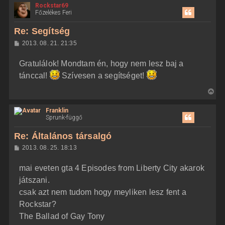
Rockstar69
s
Főzelékes Feri
s
z
Re: Segítség
a
H
2013. 08. 21. 21:35
a
o
z
t
Gratulálok! Mondtam én, hogy nem lesz baj a
z
e
á
tánccal!
Szívesen a segítséget!
t
s
z
e
V
ó
j
l
i
á
é
Franklin
s
s
r
Sprunk-függő
s
e
z
Re: Általános társalgó
a
H
2013. 08. 25. 18:13
a
o
z
t
mai eveten gta 4 Episodes from Liberty City akarok
z
e
á
játszani.
t
s
z
csak azt nem tudom hogy meyliken lesz fent a
e
ó
j
l
Rockstar?
á
é
The Ballad of Gay Tony
s
r