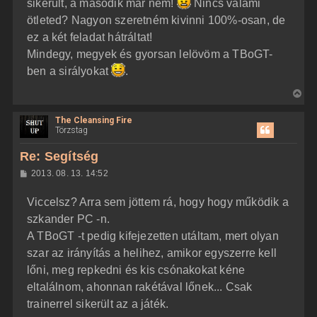
sikerült, a második már nem!
Nincs valami
ötleted? Nagyon szeretném kivinni 100%-osan, de
ez a két feladat hátráltat!
Mindegy, megyek és gyorsan lelövöm a TBoGT-
ben a sirályokat
.
V
i
The Cleansing Fire
s
Törzstag
s
z
Re: Segítség
a
H
2013. 08. 13. 14:52
a
o
z
t
Viccelsz? Arra sem jöttem rá, hogy hogy működik a
z
e
á
szkander PC -n.
t
s
z
A TBoGT -t pedig kifejezetten utáltam, mert olyan
e
ó
j
l
szar az irányítás a helihez, amikor egyszerre kell
á
é
lőni, meg repkedni és kis csónakokat kéne
s
r
eltalálnom, ahonnan rakétával lőnek... Csak
e
trainerrel sikerült az a játék.