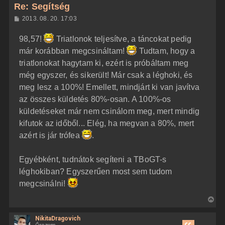
z
Re: Segítség
a
H
2013. 08. 20. 17:03
a
o
z
t
98,57!
Triatlonok teljesítve, a táncokat pedig
z
e
á
már korábban megcsináltam!
Tudtam, hogy a
t
s
z
triatlonokat hagytam ki, ezért is próbáltam meg
e
ó
j
l
még egyszer, és sikerült! Már csak a léghoki, és
á
é
meg lesz a 100%! Emellett, mindjárt ki van javítva
s
r
az összes küldetés 80%-osan. A 100%-os
e
küldetéseket már nem csinálom meg, mert mindig
kifutok az időből... Elég, ha megvan a 80%, mert
azért is jár trófea
.
Egyébként, tudnátok segíteni a TBoGT-s
léghokiban? Egyszerűen most sem tudom
megcsinálni!
V
i
NikitaDragovich
s