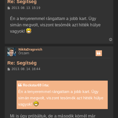
Re: Segítség
a
H
2013. 08. 13. 15:19
a
o
z
t
Én a tenyeremmel rángattam a jobb kart. Úgy
z
e
á
simán megvolt, viszont tesómék azt hitték hülye
t
s
z
vagyok!
e
ó
j
l
V
á
é
s
i
r
NikitaDragovich
s
e
Őrszem
s
z
Re: Segítség
a
H
2013. 08. 14. 16:44
a
o
z
t
z
e
á
Rockstar69 írta:
t
s
z
Én a tenyeremmel rángattam a jobb kart. Úgy
e
ó
j
simán megvolt, viszont tesómék azt hitték hülye
l
á
é
vagyok!
s
r
e
Mi is úgy próbáltuk, de a második körnél már