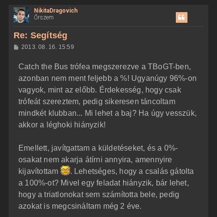
i
NikitaDragovich
s
Őrszem
s
z
Re: Segítség
a
H
2013. 08. 16. 15:59
a
o
z
t
Catch the Bus trófea megszerezve a TBoGT-ben,
z
e
á
azonban nem ment feljebb a %! Ugyanúgy 96%-on
t
s
z
vagyok, mint az előbb. Érdekesség, hogy csak
e
ó
j
l
trófeát szereztem, pedig sikeresen táncoltam
á
é
mindkét klubban... Mi lehet a baj? Ha úgy vesszük,
s
r
akkor a léghoki hiányzik!
e
Emellett, javítgattam a küldetéseket, és a 0%-
osakat nem akarja átírni annyira, amennyire
kijavítottam
. Lehetséges, hogy a csalás gátolta
a 100%-ot? Mivel egy feladat hiányzik, bár lehet,
hogy a triatlonokat sem számította bele, pedig
azokat is megcsináltam még 2 éve.