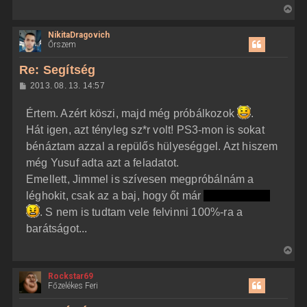
V
i
NikitaDragovich
s
Őrszem
s
z
Re: Segítség
a
H
2013. 08. 13. 14:57
a
o
z
t
Értem. Azért köszi, majd még próbálkozok
.
z
e
á
Hát igen, azt tényleg sz*r volt! PS3-mon is sokat
t
s
z
bénáztam azzal a repülős hülyeséggel. Azt hiszem
e
ó
j
l
még Yusuf adta azt a feladatot.
á
é
Emellett, Jimmel is szívesen megpróbálnám a
s
r
léghokit, csak az a baj, hogy őt már
Niko megölte
e
. S nem is tudtam vele felvinni 100%-ra a
barátságot...
V
i
Rockstar69
s
Főzelékes Feri
s
z