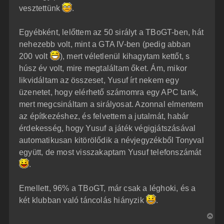
vesztettünk
.
Egyébként, lelőttem az 50 sirályt a TBoGT-ben, hát
nehezebb volt, mint a GTA IV-ben (pedig abban
200 volt
), mert véletlenül kihagytam kettőt, s
húsz év volt, mire megtaláltam őket. Ám, mikor
likvidáltam az összeset, Yusuf írt nekem egy
üzenetet, hogy elérhető számomra egy APC tank,
mert megcsináltam a sirályosat. Azonnal elmentem
az építkezéshez, és felvettem a jutalmát, habár
érdekesség, hogy Yusuf a játék végigjátszásával
automatikusan kitörölődik a névjegyzékből Tonyval
együtt, de most visszakaptam Yusuf telefonszámát
.
Emellett, 96% a TBoGT, már csak a léghoki, és a
két klubban való táncolás hiányzik
.
V