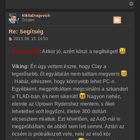
V
i
NikitaDragovich
s
Őrszem
s
z
Re: Segítség
a
H
2013. 08. 13. 14:50
a
o
z
t
Rockstar69
: Akkor jó, azért köszi a segítséget!
z
e
á
t
s
z
Viking:
Én úgy vettem észre, hogy Clay a
e
ó
j
l
legerősebb, őt egyáltalán nem tudtam megverni
á
é
. Habár, elhiszem, hogy könnyebb lehet PC-n.
s
r
Egyébként, megpróbáltam megcsinálni a szkandert
e
a TLAD-ban, és nem sikerült!
Nagyon nehéz,
eleinte az Uptown Rydershez mentem, s őket
lehetetlen volt legyőzni, illetve 300 dollárt
elcsesztem miattuk. Ezt követően, az AoD-nál is
megpróbáltam, de abból sem lett semmi. Aztán az
öcsém is próbálkozott vele, neki az első kör