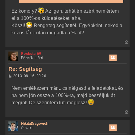
á
é
s
r
Ez komoly?
Az igen, tehát én ezért nem értem
e
el a 100%-os küldetéseket, aha.
Köszi!
Rengeteg segítettél. Egyébként, neked a
közös tánc után megadta a %-ot?
V
i
Rockstar69
s
Főzelékes Feri
s
z
Re: Segítség
a
H
2013. 08. 16. 20:26
a
o
z
t
Nem emlékszem már... csinálgasd a feladatokat, és
z
e
á
ha nem jön össze a 100%-ra, majd beszéljük át
t
s
z
megint! De szerintem tuti meglesz!
e
ó
j
l
V
á
é
s
i
r
NikitaDragovich
s
e
Őrszem
s