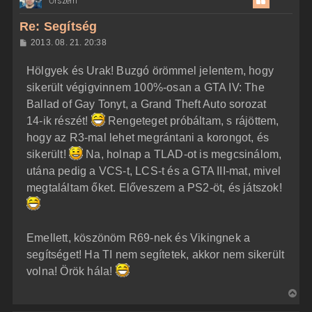
Őrszem
s
z
Re: Segítség
a
H
2013. 08. 21. 20:38
a
o
z
t
Hölgyek és Urak! Buzgó örömmel jelentem, hogy
z
e
á
sikerült végigvinnem 100%-osan a GTA IV: The
t
s
z
Ballad of Gay Tonyt, a Grand Theft Auto sorozat
e
ó
j
l
14-ik részét!
Rengeteget próbáltam, s rájöttem,
á
é
hogy az R3-mal lehet megrántani a korongot, és
s
r
sikerült!
Na, holnap a TLAD-ot is megcsinálom,
e
utána pedig a VCS-t, LCS-t és a GTA III-mat, mivel
megtaláltam őket. Előveszem a PS2-öt, és játszok!
Emellett, köszönöm R69-nek és Vikingnek a
segítséget! Ha TI nem segítetek, akkor nem sikerült
volna! Örök hála!
V
i