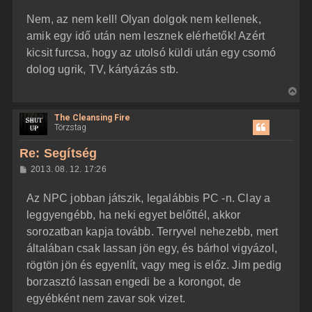
z
Nem, az nem kell! Olyan dolgok nem kellenek,
z
á
amik egy idő után nem lesznek elérhetők! Azért
s
z
kicsit furcsa, hogy az utolsó küldi után egy csomó
ó
l
dolog ugrik, TV, kártyázás stb.
á
s
V
i
The Cleansing Fire
s
Törzstag
s
z
Re: Segítség
a
H
2013. 08. 12. 17:26
a
o
z
t
Az NPC jobban játszik, legalábbis PC -n. Clay a
z
e
á
leggyengébb, ha neki egyet belőttél, akkor
t
s
z
sorozatban kapja tovább. Terryvel nehezebb, mert
e
ó
j
l
általában csak lassan jön egy, és bárhol vigyázol,
á
é
rögtön jön és egyenlít, vagy meg is előz. Jim pedig
s
r
borzasztó lassan engedi be a korongot, de
e
egyébként nem zavar sok vizet.