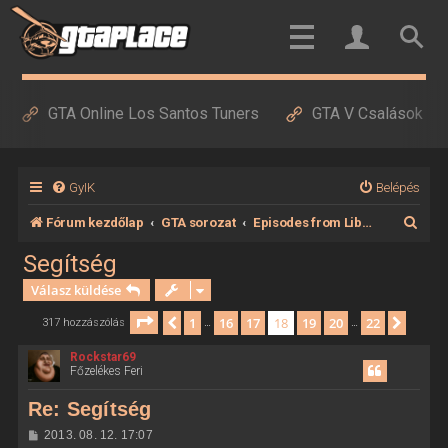
GTA Online Los Santos Tuners
GTA V Csalások
GyIK
Belépés
K
Fórum kezdőlap
GTA sorozat
Episodes from Liberty City
e
Segítség
r
Válasz küldése
e
Oldal:
18
/
22
1
16
17
18
19
20
22
Előző
Követ
317 hozzászólás
…
…
s
Rockstar69
é
Főzelékes Feri
s
Re: Segítség
H
2013. 08. 12. 17:07
o