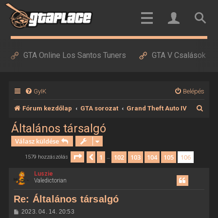
GTA Online Los Santos Tuners
GTA V Csalások
GyIK
Belépés
K
Fórum kezdőlap
GTA sorozat
Grand Theft Auto IV
e
Általános társalgó
r
Válasz küldése
e
Oldal:
106
/
106
1
102
103
104
105
106
Előző
1579 hozzászólás
…
s
Luszie
é
Valedictorian
s
Re: Általános társalgó
H
2023. 04. 14. 20:53
o