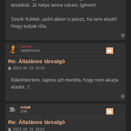
tesódnál. Jó helye lenne nálam, ígérem!
Szerk: Kérlek, azért akkor is jelezz, ha nem eladó!
Hogy tudjak róla.
V
i
Luszie
s
Valedictorian
s
z
Re: Általános társalgó
a
H
2023. 04. 15. 15:26
a
o
z
t
Rákérdeztem, sajnos azt mondta, hogy nem akarja
z
e
á
eladni. :/
t
s
z
e
V
ó
j
l
i
á
é
totyak
s
s
r
Díler
s
e
z
Re: Általános társalgó
a
H
2023. 04. 15. 16:02