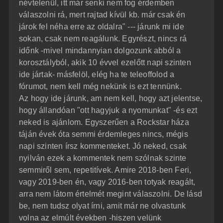
névtelenül, itt már senki nem fog érdemben
válaszolni rá, mert rajtad kívül kb. már csak én
járok fel néha erre az oldalra" --- járunk mi ide
sokan, csak nem reagálunk. Egyrészt, nincs rá
időnk -mivel mindannyian dolgozunk abból a
korosztályból, akik 10 évvel ezelőtt napi szinten
ide jártak- másfelöl, elég ha te teleoffolod a
fórumot, nem kell még nekünk is ezt tennünk.
Az hogy ide járunk, am nem kell, hogy azt jelentse,
hogy állandóan "ott hagyjuk a nyomunkat" -és ezt
neked is ajánlom. Egyszerűen a Rockstar háza
táján évek óta semmi érdemleges nincs, mégis
napi szinten írsz kommenteket. Jó neked, csak
nyilván ezek a kommentek nem szólnak szinte
semmiről sem, repetitívek. Amire 2018-ben Feri,
vagy 2019-ben én, vagy 2016-ben totyak reagált,
arra nem látom értelmét megint válaszolni. De lásd
be, nem tudsz olyat írni, amit már ne olvastunk
volna az elmúlt években -hiszen velünk