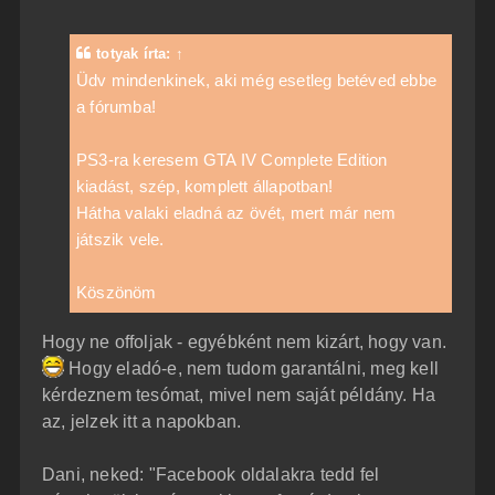
z
z
á
totyak
írta:
↑
s
z
Üdv mindenkinek, aki még esetleg betéved ebbe
ó
a fórumba!
l
á
s
PS3-ra keresem GTA IV Complete Edition
kiadást, szép, komplett állapotban!
Hátha valaki eladná az övét, mert már nem
játszik vele.
Köszönöm
Hogy ne offoljak - egyébként nem kizárt, hogy van.
Hogy eladó-e, nem tudom garantálni, meg kell
kérdeznem tesómat, mivel nem saját példány. Ha
az, jelzek itt a napokban.
Dani, neked: "Facebook oldalakra tedd fel