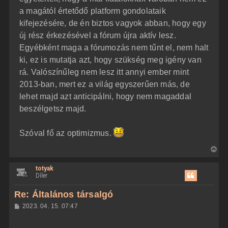
a magától értetődő platform gondolataik
kifejezésére, de én biztos vagyok abban, hogy egy
új rész érkezésével a fórum újra aktív lesz.
Egyébként maga a fórumozás nem tűnt el, nem halt
ki, ez is mutatja azt, hogy szükség meg igény van
rá. Valószínűleg nem lesz itt annyi ember mint
2013-ban, mert ez a világ egyszerűen más, de
lehet majd azt anticipálni, hogy nem magaddal
beszélgetsz majd.
Szóval fő az optimizmus.
V
i
totyak
s
Díler
s
z
Re: Általános társalgó
a
H
2023. 04. 15. 07:47
a
o
z
t
z