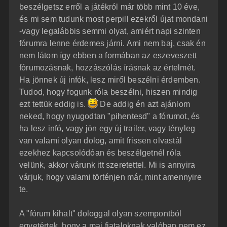
beszélgetsz erről a játékról már több mint 10 éve,
és mi sem tudunk most perpill ezekről újat mondani
-vagy legalábbis semmi olyat, amiért napi szinten
fórumra lenne érdemes járni. Ami nem baj, csak én
nem látom így ebben a formában az eszeveszett
fórumozásnak, hozzászólás írásnak az értelmét.
Ha jönnek új infók, lesz miről beszélni érdemben.
Tudod, hogy fogunk róla beszélni, hiszen mindig
ezt tettük eddig is.
De addig én azt ajánlom
neked, hogy nyugodtan "pihentesd" a fórumot, és
ha lesz infó, vagy jön egy új trailer, vagy tényleg
van valami olyan dolog, amit frissen olvastál
ezekhez kapcsolódóan és beszélgetnél róla
velünk, akkor várunk itt szeretettel. Mi is annyira
várjuk, hogy valami történjen már, mint amennyire
te.
A "fórum kihalt" dologgal olyan szempontból
egyetértek, hogy a mai fiataloknak valóban nem ez