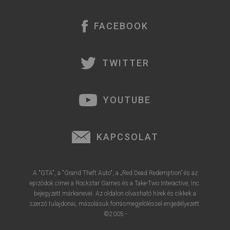
e
FACEBOOK
TWITTER
YOUTUBE
KAPCSOLAT
A "GTA", a "Grand Theft Auto", a „Red Dead Redemption” és az
epizódok címei a Rockstar Games és a Take-Two Interactive, Inc.
bejegyzett márkanevei. Az oldalon olvasható hírek és cikkek a
szerző tulajdonai, másolásuk forrásmegjelöléssel engedélyezett.
©2005 -