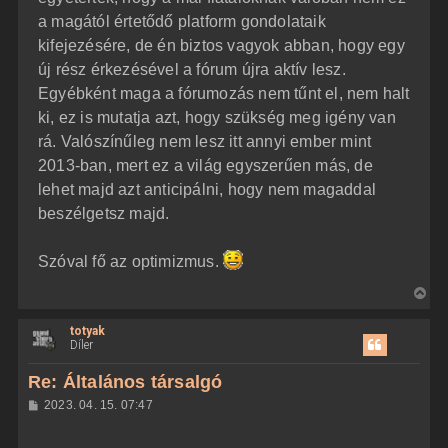
a magától értetődő platform gondolataik
kifejezésére, de én biztos vagyok abban, hogy egy
új rész érkezésével a fórum újra aktív lesz.
Egyébként maga a fórumozás nem tűnt el, nem halt
ki, ez is mutatja azt, hogy szükség meg igény van
rá. Valószínűleg nem lesz itt annyi ember mint
2013-ban, mert ez a világ egyszerűen más, de
lehet majd azt anticipálni, hogy nem magaddal
beszélgetsz majd.
Szóval fő az optimizmus.
V
i
totyak
s
Díler
s
z
Re: Általános társalgó
a
H
2023. 04. 15. 07:47
a
o
z
t
z