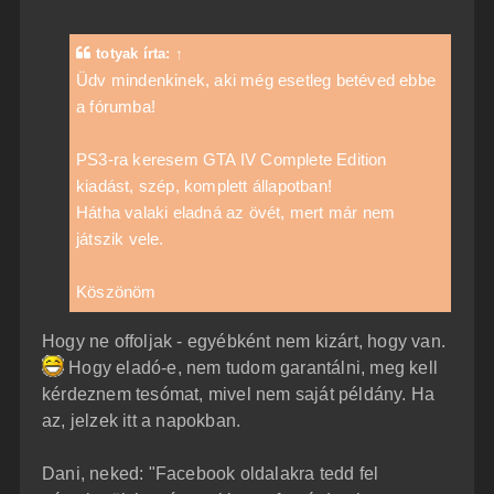
z
z
á
totyak
írta:
↑
s
z
Üdv mindenkinek, aki még esetleg betéved ebbe
ó
a fórumba!
l
á
s
PS3-ra keresem GTA IV Complete Edition
kiadást, szép, komplett állapotban!
Hátha valaki eladná az övét, mert már nem
játszik vele.
Köszönöm
Hogy ne offoljak - egyébként nem kizárt, hogy van.
Hogy eladó-e, nem tudom garantálni, meg kell
kérdeznem tesómat, mivel nem saját példány. Ha
az, jelzek itt a napokban.
Dani, neked: "Facebook oldalakra tedd fel