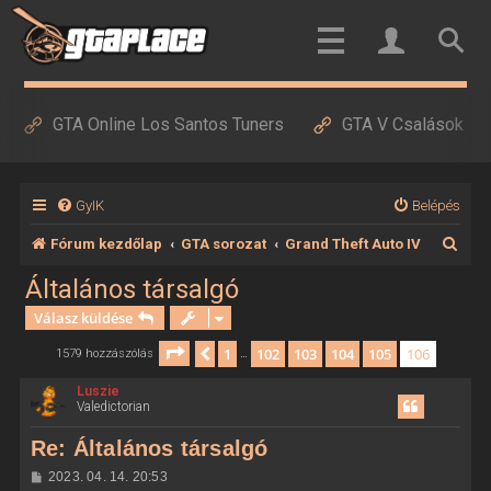
GTA Online Los Santos Tuners
GTA V Csalások
GyIK
Belépés
K
Fórum kezdőlap
GTA sorozat
Grand Theft Auto IV
e
Általános társalgó
r
Válasz küldése
e
Oldal:
106
/
106
1
102
103
104
105
106
Előző
1579 hozzászólás
…
s
Luszie
é
Valedictorian
s
Re: Általános társalgó
H
2023. 04. 14. 20:53
o