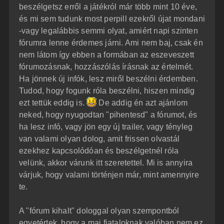
beszélgetsz erről a játékról már több mint 10 éve,
és mi sem tudunk most perpill ezekről újat mondani
-vagy legalábbis semmi olyat, amiért napi szinten
fórumra lenne érdemes járni. Ami nem baj, csak én
nem látom így ebben a formában az eszeveszett
fórumozásnak, hozzászólás írásnak az értelmét.
Ha jönnek új infók, lesz miről beszélni érdemben.
Tudod, hogy fogunk róla beszélni, hiszen mindig
ezt tettük eddig is.
De addig én azt ajánlom
neked, hogy nyugodtan "pihentesd" a fórumot, és
ha lesz infó, vagy jön egy új trailer, vagy tényleg
van valami olyan dolog, amit frissen olvastál
ezekhez kapcsolódóan és beszélgetnél róla
velünk, akkor várunk itt szeretettel. Mi is annyira
várjuk, hogy valami történjen már, mint amennyire
te.
A "fórum kihalt" dologgal olyan szempontból
egyetértek, hogy a mai fiataloknak valóban nem ez