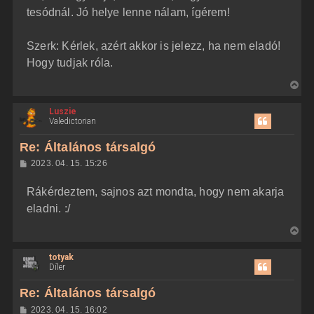
tesódnál. Jó helye lenne nálam, ígérem!
Szerk: Kérlek, azért akkor is jelezz, ha nem eladó!
Hogy tudjak róla.
V
i
Luszie
s
Valedictorian
s
z
Re: Általános társalgó
a
H
2023. 04. 15. 15:26
a
o
z
t
Rákérdeztem, sajnos azt mondta, hogy nem akarja
z
e
á
eladni. :/
t
s
z
e
V
ó
j
l
i
á
é
totyak
s
s
r
Díler
s
e
z
Re: Általános társalgó
a
H
2023. 04. 15. 16:02