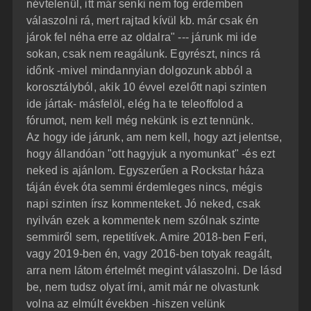
névtelenül, itt már senki nem fog érdemben
válaszolni rá, mert rajtad kívül kb. már csak én
járok fel néha erre az oldalra" --- járunk mi ide
sokan, csak nem reagálunk. Egyrészt, nincs rá
időnk -mivel mindannyian dolgozunk abból a
korosztályból, akik 10 évvel ezelőtt napi szinten
ide jártak- másfelöl, elég ha te teleoffolod a
fórumot, nem kell még nekünk is ezt tennünk.
Az hogy ide járunk, am nem kell, hogy azt jelentse,
hogy állandóan "ott hagyjuk a nyomunkat" -és ezt
neked is ajánlom. Egyszerűen a Rockstar háza
táján évek óta semmi érdemleges nincs, mégis
napi szinten írsz kommenteket. Jó neked, csak
nyilván ezek a kommentek nem szólnak szinte
semmiről sem, repetitívek. Amire 2018-ben Feri,
vagy 2019-ben én, vagy 2016-ben totyak reagált,
arra nem látom értelmét megint válaszolni. De lásd
be, nem tudsz olyat írni, amit már ne olvastunk
volna az elmúlt években -hiszen velünk