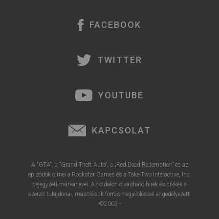
e
FACEBOOK
TWITTER
YOUTUBE
KAPCSOLAT
A "GTA", a "Grand Theft Auto", a „Red Dead Redemption” és az
epizódok címei a Rockstar Games és a Take-Two Interactive, Inc.
bejegyzett márkanevei. Az oldalon olvasható hírek és cikkek a
szerző tulajdonai, másolásuk forrásmegjelöléssel engedélyezett.
©2005 -