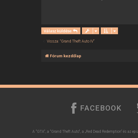
s
Válasz küldése
Vissza: “Grand Theft Auto IV”
Fórum kezdőlap
FACEBOOK
A "GTA", a "Grand Theft Auto", a „Red Dead Redemption” és az epiz