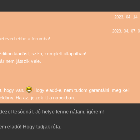
2023. 04. 14.
2023. 04. 07. 
betéved ebbe a fórumba!
tion kiadást, szép, komplett állapotban!
ár nem játszik vele.
t, hogy van.
Hogy eladó-e, nem tudom garantálni, meg kell
dány. Ha az, jelzek itt a napokban.
dezel tesódnál. Jó helye lenne nálam, ígérem!
nem eladó! Hogy tudjak róla.