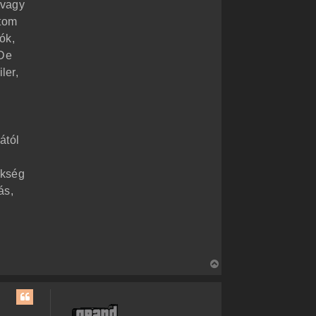
-vagy
átom
ók,
De
ler,
ától
ükség
ás,
V
i
s
s