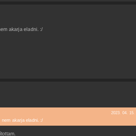
m akarja eladni. :/
2023. 04. 15.
nem akarja eladni. :/
tottam.