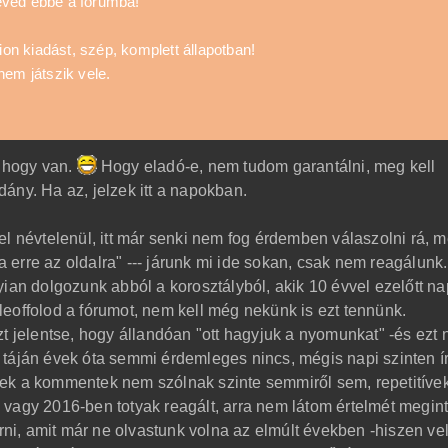
éved ebbe a fórumba!
n kiadást, szép, komplett állapotban!
nem játszik vele.
, hogy van.
Hogy eladó-e, nem tudom garantálni, meg kell
ány. Ha az, jelzek itt a napokban.
l névtelenül, itt már senki nem fog érdemben válaszolni rá, m
ha erre az oldalra" --- járunk mi ide sokan, csak nem reagálunk.
ian dolgozunk abból a korosztályból, akik 10 évvel ezelőtt na
teleoffolod a fórumot, nem kell még nekünk is ezt tennünk.
zt jelentse, hogy állandóan "ott hagyjuk a nyomunkat" -és ezt
táján évek óta semmi érdemleges nincs, mégis napi szinten í
ek a kommentek nem szólnak szinte semmiről sem, repetitívek
vagy 2016-ben totyak reagált, arra nem látom értelmét megin
írni, amit már ne olvastunk volna az elmúlt években -hiszen ve