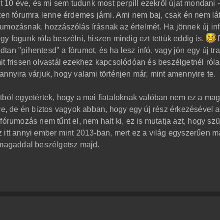
nt 10 éve, és mi sem tudunk most perpill ezekről újat mondani 
nten fórumra lenne érdemes járni. Ami nem baj, csak én nem l
umozásnak, hozzászólás írásnak az értelmét. Ha jönnek új inf
y fogunk róla beszélni, hiszen mindig ezt tettük eddig is.
an "pihentesd" a fórumot, és ha lesz infó, vagy jön egy új trai
it frissen olvastál ezekhez kapcsolódóan és beszélgetnél róla
s annyira várjuk, hogy valami történjen már, mint amennyire te.
tból egyetértek, hogy a mai fiataloknak valóban nem ez a mag
re, de én biztos vagyok abban, hogy egy új rész érkezésével a
fórumozás nem tűnt el, nem halt ki, ez is mutatja azt, hogy sz
 itt annyi ember mint 2013-ban, mert ez a világ egyszerűen m
 magaddal beszélgetsz majd.