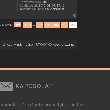
Hozzászólások:
901
j
Csatlakozott:
2010. 03. 07. 17:46
é
Tartózkodási hely:
Székesfehérvár
r
V
e
i
Oldal:
106
/
106
1
102
103
104
105
106
Előző
ozzászólás
…
s
s
z
a
k törlése
Minden időpont
UTC+01:00
időzóna szerinti
a
t
e
t
e
j
é
r
e
KAPCSOLAT
z oldalon olvasható hírek és cikkek a szerző tulajdonai, másolásuk