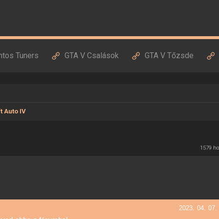
ntos Tuners
GTA V Csalások
GTA V Tőzsde
t Auto IV
1579 h
2023. 04. 07.