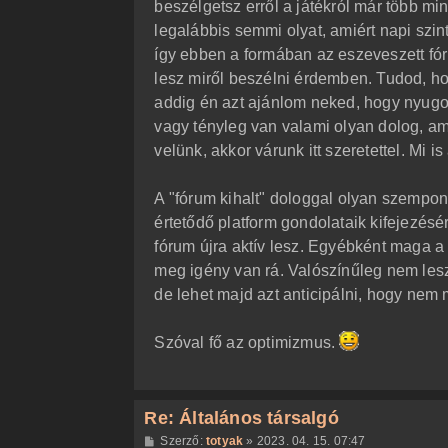
beszélgetsz erről a játékról már több mi
legalábbis semmi olyat, amiért napi szi
így ebben a formában az eszeveszett fór
lesz miről beszélni érdemben. Tudod, hog
addig én azt ajánlom neked, hogy nyugodt
vagy tényleg van valami olyan dolog, am
velünk, akkor várunk itt szeretettel. Mi i
A "fórum kihalt" dologgal olyan szempon
értetődő platform gondolataik kifejezésé
fórum újra aktív lesz. Egyébként maga a 
meg igény van rá. Valószínűleg nem lesz
de lehet majd azt anticipálni, hogy nem
Szóval fő az optimizmus.
Re: Általános társalgó
H
Szerző:
totyak
»
2023. 04. 15. 07:47