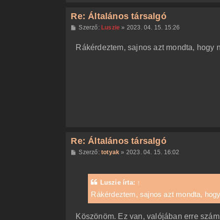
Re: Általános társalgó
H
Szerző:
Luszie
»
2023. 04. 15. 15:26
o
z
Rákérdeztem, sajnos azt mondta, hogy ne
z
á
s
z
ó
l
á
s
Re: Általános társalgó
H
Szerző:
totyak
»
2023. 04. 15. 16:02
o
z
z
á
Luszie
írta:
↑
s
z
Rákérdeztem, sajnos azt mondta, hogy 
ó
l
á
Köszönöm. Ez van, valójában erre számí