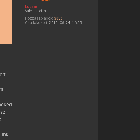
Luszie
Valedictorian
Hozzászólások:
3036
Csatlakozott:
2012. 06. 24. 16:55
ert
pi
 neked
rsz
.
t
lünk