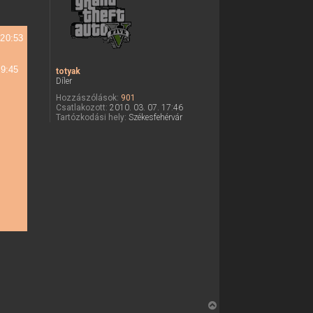
z
a
a
 20:53
t
e
09:45
totyak
t
Díler
e
Hozzászólások:
901
j
Csatlakozott:
2010. 03. 07. 17:46
é
Tartózkodási hely:
Székesfehérvár
r
e
V