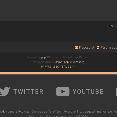
1579 h
Kapcsolat
Fórum süti
Powered by
phpBB
® Forum Software © phpBB Limited
Magyar fordítás ©
Magyar phpBB Közösség
PRIVACY_LINK
|
TERMS_LINK
TWITTER
YOUTUBE
ódok címei a Rockstar Games és a Take-Two Interactive, Inc. bejegyzett márkanevei. A
forrásmegjelöléssel engedélyezett. ©2005 -