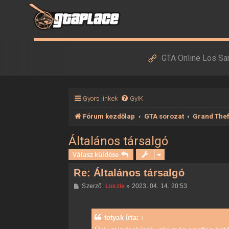
GTA Online Los Sa
Gyors linkek
GyIK
Fórum kezdőlap
GTA sorozat
Grand Thef
Általános társalgó
Válasz küldése
Re: Általános társalgó
H
Szerző:
Luszie
»
2023. 04. 14. 20:53
o
z
z
á
totyak
írta:
↑
s
z