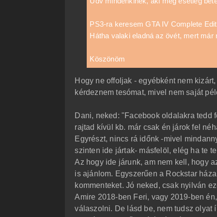
Üdv mindenkinek, aki még esetleg bet
ó
l
á
PS3-ra keresem GTA IV Complete Editio
s
Hátha valaki eladná az övét, mert már 
Köszönöm
Hogy ne offoljak - egyébként nem kizárt
kérdeznem tesómat, mivel nem saját péld
Dani, neked: "Facebook oldalakra tedd fe
rajtad kívül kb. már csak én járok fel né
Egyrészt, nincs rá időnk -mivel mindanny
szinten ide jártak- másfelöl, elég ha te 
Az hogy ide járunk, am nem kell, hogy a
is ajánlom. Egyszerűen a Rockstar háza 
kommenteket. Jó neked, csak nyilván ez
Amire 2018-ben Feri, vagy 2019-ben én, 
válaszolni. De lásd be, nem tudsz olyat 