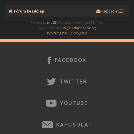
a
t
Fórum kezdőlap
Kapcsolat
e
t
Powered by
phpBB
® Forum Software © phpBB Limited
e
Magyar fordítás ©
Magyar phpBB Közösség
j
PRIVACY_LINK
|
TERMS_LINK
é
r
e
FACEBOOK
TWITTER
YOUTUBE
KAPCSOLAT