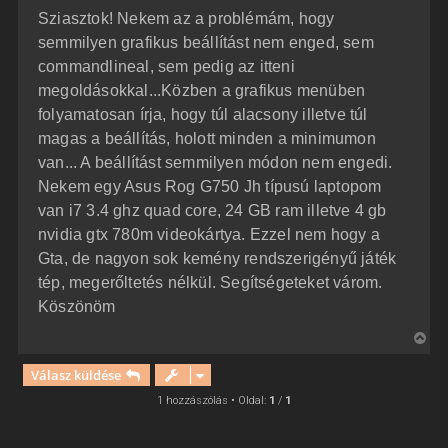
z
Sziasztok! Nekem az a problémám, hogy
z
á
semmilyen grafikus beállítást nem enged, sem
s
z
commandlineal, sem pedig az itteni
ó
l
megoldásokkal...Közben a grafikus menüben
á
folyamatosan írja, hogy túl alacsony illetve túl
s
magas a beállítás, holott minden a minimumon
van... A beállítást semmilyen módon nem engedi.
Nekem egy Asus Rog G750 Jh típusú laptopom
van i7 3.4 ghz quad core, 24 GB ram illetve 4 gb
nvidia gtx 780m videokártya. Ezzel nem hogy a
Gta, de nagyon sok kemény rendszerigényű játék
tép, megerőltetés nélkül. Segítségeteket várom.
Köszönöm
V
i
Válasz küldése
s
s
1 hozzászólás • Oldal:
1
/
1
z
a