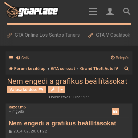
GTA Online Los Santos Tuners
GTA V Csalások
GyIK
Belépés
K
Fórum kezdőlap
GTA sorozat
Grand Theft Auto IV
e
Nem engedi a grafikus beállításokat
r
Válasz küldése
e
1 hozzászólás • Oldal:
1
/
1
s
Razor.m6
Hírfigyelő
é
s
Nem engedi a grafikus beállításokat
H
2014. 02. 20. 01:22
o