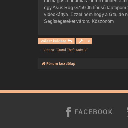
túl magas a beállítás, holott minden a
ó
l
egy Asus Rog G750 Jh típusú laptopom va
á
videokártya. Ezzel nem hogy a Gta, de n
s
Segítségeteket várom. Köszönöm
Válasz küldése
Vissza: “Grand Theft Auto IV”
Fórum kezdőlap
FACEBOOK