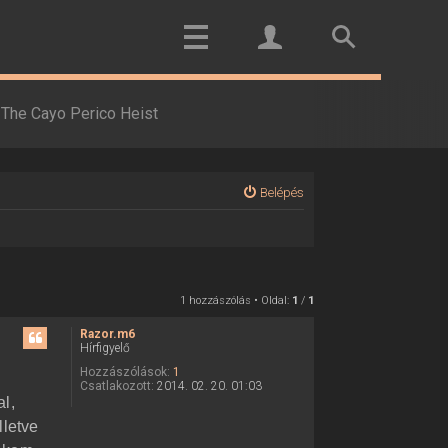
The Cayo Perico Heist
Belépés
1 hozzászólás • Oldal:
1
/
1
Razor.m6
Hírfigyelő
Hozzászólások:
1
Csatlakozott:
2014. 02. 20. 01:03
l,
lletve