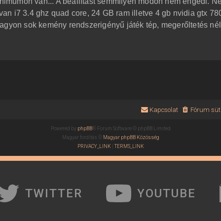
 minimumon van... A beállítást semmilyen módon nem engedi. 
n i7 3.4 ghz quad core, 24 GB ram illetve 4 gb nvidia gtx 7
agyon sok kemény rendszerigényű játék tép, megerőltetés nél
Kapcsolat
Fórum süti
Powered by
phpBB
® Forum Software © phpBB Limited
Magyar fordítás ©
Magyar phpBB Közösség
PRIVACY_LINK
|
TERMS_LINK
TWITTER
YOUTUBE