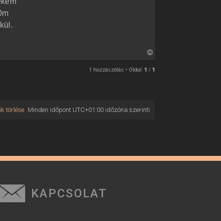
Nekem
80m
kül.
V
i
1 hozzászólás • Oldal:
1
/
1
s
s
z
a
k törlése
Minden időpont
UTC+01:00
időzóna szerinti
a
t
e
t
e
j
é
r
KAPCSOLAT
e