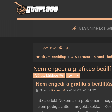
GTA Online Los Sa
Gyors linkek
GyIK
Fórum kezdőlap
GTA sorozat
Grand Thef
Nem engedi a grafikus beállí
Válasz küldése
Nem engedi a grafikus beállítá
H
Szerző:
Razor.m6
»
2014. 02. 20. 01:22
o
z
Sziasztok! Nekem az a problémám, hogy
z
á
sem pedig az itteni megoldásokkal...Köz
s
z