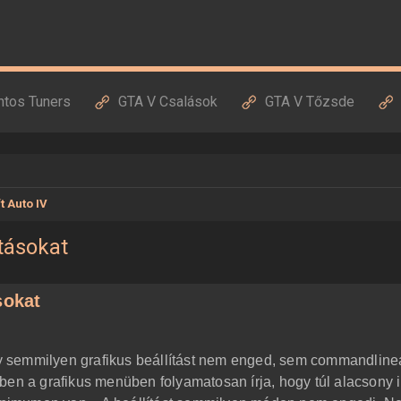
ntos Tuners
GTA V Csalások
GTA V Tőzsde
t Auto IV
tásokat
sokat
 semmilyen grafikus beállítást nem enged, sem commandlinea
ben a grafikus menüben folyamatosan írja, hogy túl alacsony i