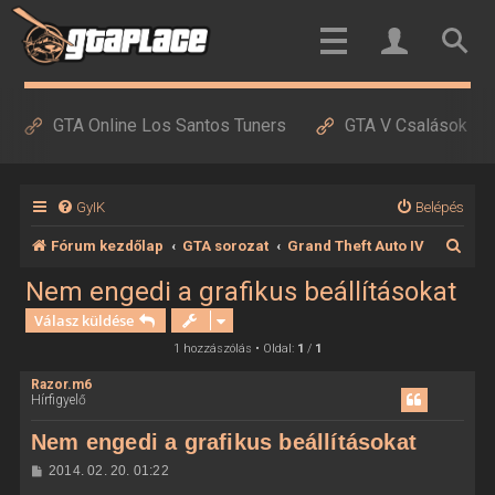
GTA Online Los Santos Tuners
GTA V Csalások
GyIK
Belépés
K
Fórum kezdőlap
GTA sorozat
Grand Theft Auto IV
e
Nem engedi a grafikus beállításokat
r
Válasz küldése
e
1 hozzászólás • Oldal:
1
/
1
s
Razor.m6
Hírfigyelő
é
s
Nem engedi a grafikus beállításokat
H
2014. 02. 20. 01:22
o