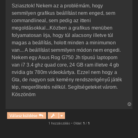
z
Sziasztok! Nekem az a problémám, hogy
z
á
semmilyen grafikus beállítást nem enged, sem
s
z
commandlineal, sem pedig az itteni
ó
l
megoldásokkal...Közben a grafikus menüben
á
folyamatosan írja, hogy túl alacsony illetve túl
s
magas a beállítás, holott minden a minimumon
van... A beállítást semmilyen módon nem engedi.
Nekem egy Asus Rog G750 Jh típusú laptopom
van i7 3.4 ghz quad core, 24 GB ram illetve 4 gb
nvidia gtx 780m videokártya. Ezzel nem hogy a
Gta, de nagyon sok kemény rendszerigényű játék
tép, megerőltetés nélkül. Segítségeteket várom.
Köszönöm
V
i
Válasz küldése
s
s
1 hozzászólás • Oldal:
1
/
1
z
a