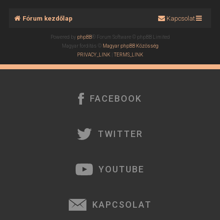
a
t
Fórum kezdőlap
Kapcsolat
e
t
Powered by
phpBB
® Forum Software © phpBB Limited
e
Magyar fordítás ©
Magyar phpBB Közösség
j
PRIVACY_LINK
|
TERMS_LINK
é
r
e
FACEBOOK
TWITTER
YOUTUBE
KAPCSOLAT